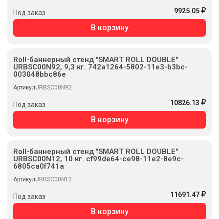
9925.05
Под заказ
В корзину
Roll-баннерный стенд "SMART ROLL DOUBLE"
URBSC00N92, 9,3 кг. 742a1264-5802-11e3-b3bc-
003048bbc86e
Артикул
URBSC00N92
10826.13
Под заказ
В корзину
Roll-баннерный стенд "SMART ROLL DOUBLE"
URBSC00N12, 10 кг. cf99de64-ce98-11e2-8e9c-
6805ca0f741a
Артикул
URBSC00N12
11691.47
Под заказ
В корзину