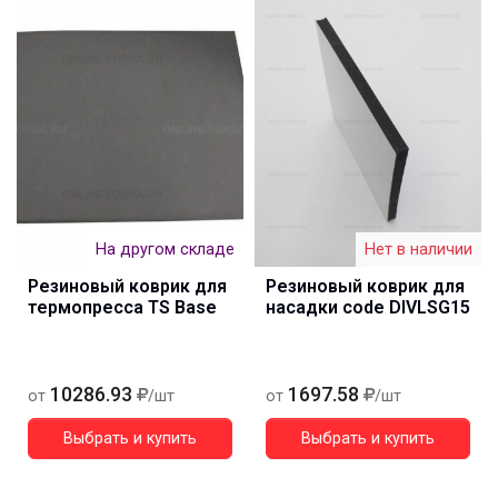
На другом складе
Нет в наличии
Резиновый коврик для
Резиновый коврик для
термопресса TS Base
насадки code DIVLSG15
10286.93
1697.58
от
/шт
от
/шт
Выбрать и купить
Выбрать и купить