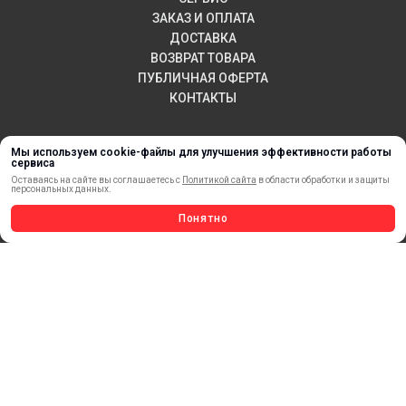
ЗАКАЗ И ОПЛАТА
ДОСТАВКА
ВОЗВРАТ ТОВАРА
ПУБЛИЧНАЯ ОФЕРТА
КОНТАКТЫ
Мы используем cookie-файлы для улучшения эффективности работы
НОВИНКИ
сервиса
Оставаясь на сайте вы соглашаетесь с
Политикой сайта
в области обработки и защиты
АКЦИИ И РАСПРОДАЖА
персональных данных.
ТЕРМОПЕРЕНОС
Понятно
МАТЕРИАЛЫ ДЛЯ ПЕЧАТИ
САМОКЛЕЯЩИЕСЯ ПЛЕНКИ
ЛИСТОВЫЕ МАТЕРИАЛЫ
СТЕРЖНИ И ТРУБЫ ИЗ АКРИЛА
ОБОРУДОВАНИЕ
ФЛАГШТОКИ SKYPOLE
ПРОФИЛИ И ПРОФИЛЬНЫЕ СИСТЕМЫ
КРАСКИ, ЧЕРНИЛА, КАРТРИДЖИ
МОБИЛЬНЫЕ СТЕНДЫ И POSM