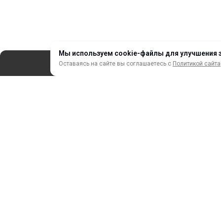
Мы используем cookie-файлы для улучшения 
Оставаясь на сайте вы соглашаетесь с
Политикой сайта
СЕРВИС
ЗАКАЗ И ОПЛАТА
НОВИНКИ
АКЦИИ И РАСПРОДАЖА
ТЕРМОПЕРЕНОС
ПРОФИЛИ И ПРОФИЛЬНЫЕ СИСТЕМЫ
КРАСКИ, ЧЕРНИЛА, КАРТРИДЖИ
МОБИЛЬНЫЕ СТЕНДЫ И POSM