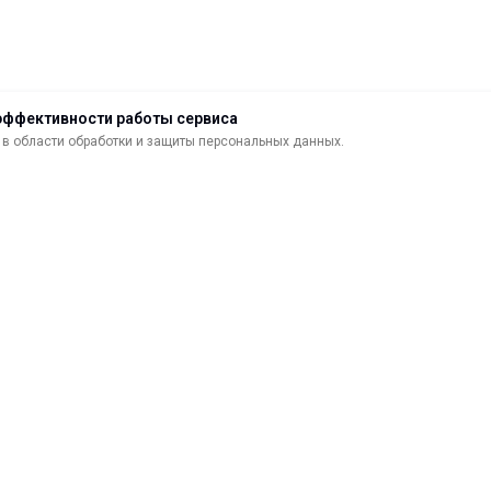
эффективности работы сервиса
в области обработки и защиты персональных данных.
ДОСТАВКА
ВОЗВРАТ ТОВАРА
МАТЕРИАЛЫ ДЛЯ ПЕЧАТИ
С
САМОКЛЕЯЩИЕСЯ ПЛЕНКИ
О
ЛИСТОВЫЕ МАТЕРИАЛЫ
Ф
УСЛУГИ И СЕРВИС
К
ИНСТРУМЕНТ
К
СВЕТОТЕХНИКА
В