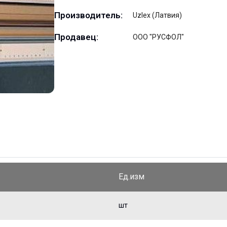
Производитель:
Uzlex (Латвия)
Продавец:
ООО "РУСФОЛ"
Ед.изм
шт