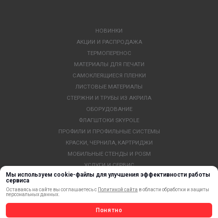
НОВИНКИ
АКЦИИ И РАСПРОДАЖА
ТЕРМОПЕРЕНОС
МАТЕРИАЛЫ ДЛЯ ПЕЧАТИ
САМОКЛЕЯЩИЕСЯ ПЛЕНКИ
ЛИСТОВЫЕ МАТЕРИАЛЫ
СТЕРЖНИ И ТРУБЫ ИЗ АКРИЛА
ОБОРУДОВАНИЕ
ФЛАГШТОКИ SKYPOLE
ПРОФИЛИ И ПРОФИЛЬНЫЕ СИСТЕМЫ
КРАСКИ, ЧЕРНИЛА, КАРТРИДЖИ
МОБИЛЬНЫЕ СТЕНДЫ И POSM
УСЛУГИ И СЕРВИС
Мы используем cookie-файлы для улучшения эффективности работы
ИНСТРУМЕНТ
сервиса
СВЕТОТЕХНИКА
Оставаясь на сайте вы соглашаетесь с
Политикой сайта
в области обработки и защиты
персональных данных.
КЛЕЕВЫЕ ТЕХНОЛОГИИ
КРЕПЕЖ И ФУРНИТУРА
Понятно