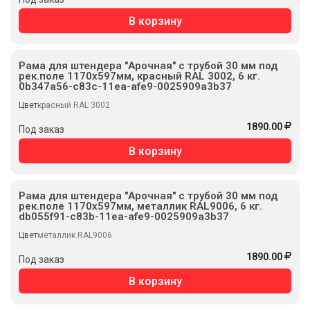
В корзину
Рама для штендера "Арочная" с трубой 30 мм под
рек.поле 1170х597мм, красный RAL 3002, 6 кг.
0b347a56-c83c-11ea-afe9-0025909a3b37
Цвет
красный RAL 3002
1890.00
Под заказ
В корзину
Рама для штендера "Арочная" с трубой 30 мм под
рек.поле 1170х597мм, металлик RAL9006, 6 кг.
db055f91-c83b-11ea-afe9-0025909a3b37
Цвет
металлик RAL9006
1890.00
Под заказ
В корзину