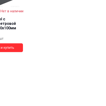
Нет в наличии
l с
фетровой
70х100мм
шт
и купить