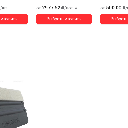
2977.62
500.00
/шт
от
/пог. м
от
/
и купить
Выбрать и купить
Выбрать 