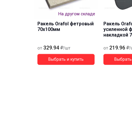
На другом складе
Ракель Orafol фетровый
Ракель Orafo
70х100мм
усиленной 
накладкой 
329.94
219.96
от
/шт
от
/
Выбрать и купить
Выбрать 