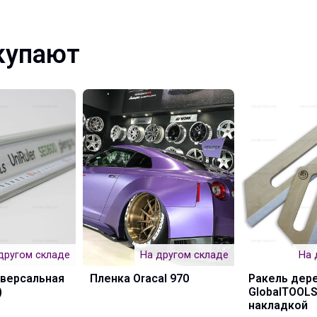
купают
другом складе
На другом складе
На 
иверсальная
Пленка Oracal 970
Ракель дер
)
GlobalTOOLS
накладкой