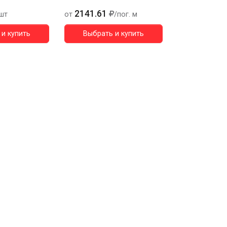
2141.61
3937.77
шт
от
/пог. м
от
и купить
Выбрать и купить
Выбрать 