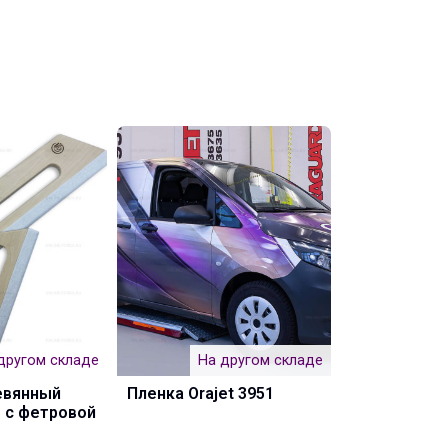
другом складе
На другом складе
На 
евянный
Пленка Orajet 3951
Пленка Orac
 с фетровой
Exclusive co