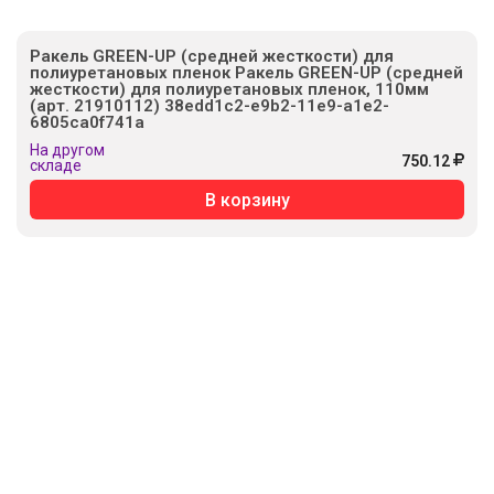
Ракель GREEN-UP (средней жесткости) для
полиуретановых пленок Ракель GREEN-UP (средней
жесткости) для полиуретановых пленок, 110мм
(арт. 21910112) 38edd1c2-e9b2-11e9-a1e2-
6805ca0f741a
На другом
750.12
складе
В корзину