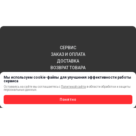
СЕРВИС
ЗАКАЗ И ОПЛАТА
ДОСТАВКА
ВОЗВРАТ ТОВАРА
ПУБЛИЧНАЯ ОФЕРТА
Мы используем cookie-файлы для улучшения эффективности работы
КОНТАКТЫ
сервиса
Оставаясь на сайте вы соглашаетесь с
Политикой сайта
в области обработки и защиты
персональных данных.
Понятно
НОВИНКИ
АКЦИИ И РАСПРОДАЖА
ТЕРМОПЕРЕНОС
МАТЕРИАЛЫ ДЛЯ ПЕЧАТИ
САМОКЛЕЯЩИЕСЯ ПЛЕНКИ