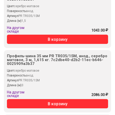
Цвет
серебро матовое
Поверхность
анод.
Артикул
PR TR035/1SM
Длина (м)
1,5
На другом
1043.00
складе
В корзину
Профиль-шина 35 мм PR TR035/1SM, анод., серебро
матовое, 3 м, 1,615 кг. 7c2dbe40-d2b2-11ec-b646-
0025909a3b37
Цвет
серебро матовое
Поверхность
анод.
Артикул
PR TR035/1SM
Длина (м)
3
На другом
2086.00
складе
В корзину