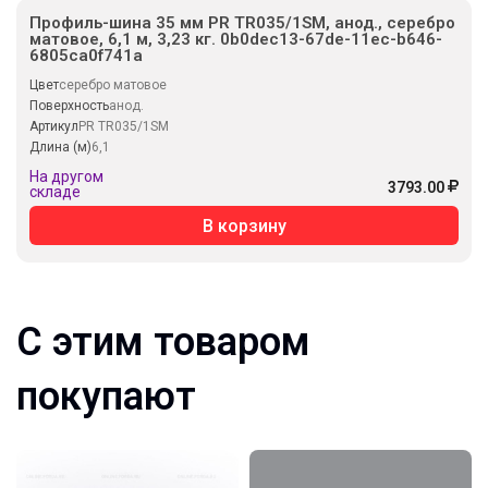
Профиль-шина 35 мм PR TR035/1SM, анод., серебро
матовое, 6,1 м, 3,23 кг. 0b0dec13-67de-11ec-b646-
6805ca0f741a
Цвет
серебро матовое
Поверхность
анод.
Артикул
PR TR035/1SM
Длина (м)
6,1
На другом
3793.00
складе
В корзину
С этим товаром
покупают