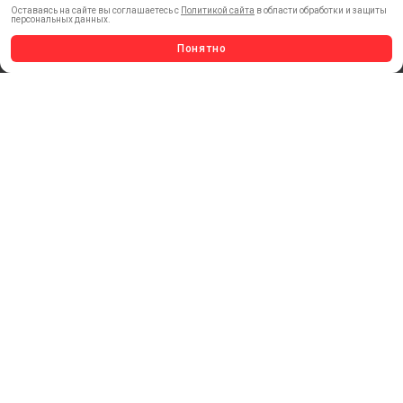
Оставаясь на сайте вы соглашаетесь с
Политикой сайта
в области обработки и защиты
МОБИЛЬНЫЕ СТЕНДЫ И POSM
персональных данных.
УСЛУГИ И СЕРВИС
Понятно
ИНСТРУМЕНТ
СВЕТОТЕХНИКА
КЛЕЕВЫЕ ТЕХНОЛОГИИ
КРЕПЕЖ И ФУРНИТУРА
ВЕСЬ КАТАЛОГ >