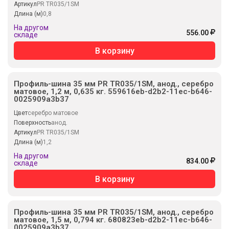
Артикул
PR TR035/1SM
Длина (м)
0,8
На другом
556.00
складе
В корзину
Профиль-шина 35 мм PR TR035/1SM, анод., серебро
матовое, 1,2 м, 0,635 кг. 559616eb-d2b2-11ec-b646-
0025909a3b37
Цвет
серебро матовое
Поверхность
анод.
Артикул
PR TR035/1SM
Длина (м)
1,2
На другом
834.00
складе
В корзину
Профиль-шина 35 мм PR TR035/1SM, анод., серебро
матовое, 1,5 м, 0,794 кг. 680823eb-d2b2-11ec-b646-
0025909a3b37