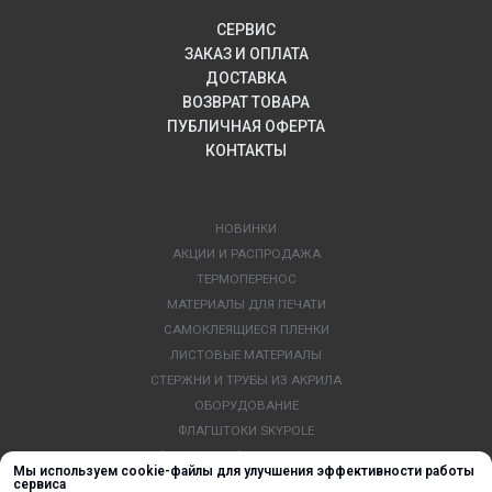
СЕРВИС
ЗАКАЗ И ОПЛАТА
ДОСТАВКА
ВОЗВРАТ ТОВАРА
ПУБЛИЧНАЯ ОФЕРТА
КОНТАКТЫ
НОВИНКИ
АКЦИИ И РАСПРОДАЖА
ТЕРМОПЕРЕНОС
МАТЕРИАЛЫ ДЛЯ ПЕЧАТИ
САМОКЛЕЯЩИЕСЯ ПЛЕНКИ
ЛИСТОВЫЕ МАТЕРИАЛЫ
СТЕРЖНИ И ТРУБЫ ИЗ АКРИЛА
ОБОРУДОВАНИЕ
ФЛАГШТОКИ SKYPOLE
ПРОФИЛИ И ПРОФИЛЬНЫЕ СИСТЕМЫ
Мы используем cookie-файлы для улучшения эффективности работы
КРАСКИ, ЧЕРНИЛА, КАРТРИДЖИ
сервиса