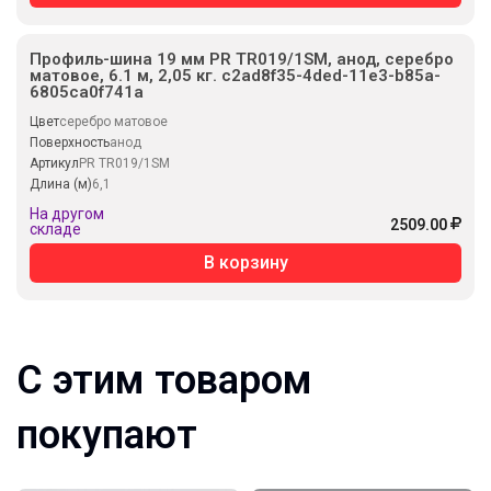
Профиль-шина 19 мм PR TR019/1SM, анод, серебро
матовое, 6.1 м, 2,05 кг. c2ad8f35-4ded-11e3-b85a-
6805ca0f741a
Цвет
серебро матовое
Поверхность
анод
Артикул
PR TR019/1SM
Длина (м)
6,1
На другом
2509.00
складе
В корзину
С этим товаром
покупают