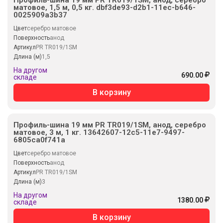
матовое, 1,5 м, 0,5 кг. dbf3de93-d2b1-11ec-b646-
0025909a3b37
Цвет
серебро матовое
Поверхность
анод
Артикул
PR TR019/1SM
Длина (м)
1,5
На другом
690.00
складе
В корзину
Профиль-шина 19 мм PR TR019/1SM, анод, серебро
матовое, 3 м, 1 кг. 13642607-12c5-11e7-9497-
6805ca0f741a
Цвет
серебро матовое
Поверхность
анод
Артикул
PR TR019/1SM
Длина (м)
3
На другом
1380.00
складе
В корзину