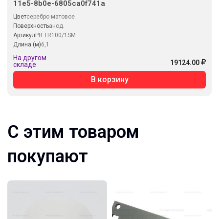
11e5-8b0e-6805ca0f741a
Цвет
серебро матовое
Поверхность
анод.
Артикул
PR TR100/1SM
Длина (м)
6,1
На другом
19124.00
складе
В корзину
С этим товаром
покупают