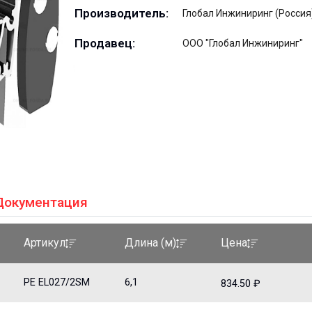
Производитель:
Глобал Инжиниринг (Россия
Продавец:
ООО "Глобал Инжиниринг"
Документация
Артикул
Длина (м)
Цена
PE EL027/2SM
6,1
834.50 ₽