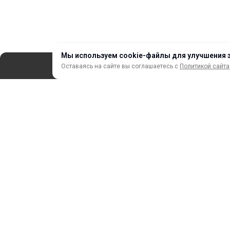
Мы используем cookie-файлы для улучшения 
Оставаясь на сайте вы соглашаетесь с
Политикой сайта
СЕРВИС
ЗАКАЗ И ОПЛАТА
НОВИНКИ
АКЦИИ И РАСПРОДАЖА
ТЕРМОПЕРЕНОС
ПРОФИЛИ И ПРОФИЛЬНЫЕ СИСТЕМЫ
КРАСКИ, ЧЕРНИЛА, КАРТРИДЖИ
МОБИЛЬНЫЕ СТЕНДЫ И POSM