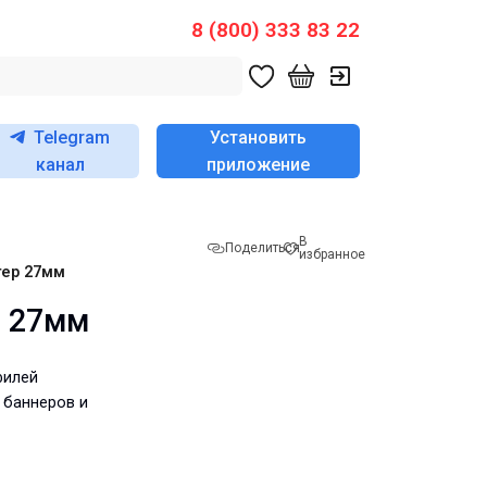
8 (800) 333 83 22
Telegram
Установить
канал
приложение
В
Поделиться
избранное
тер 27мм
р 27мм
филей
 баннеров и