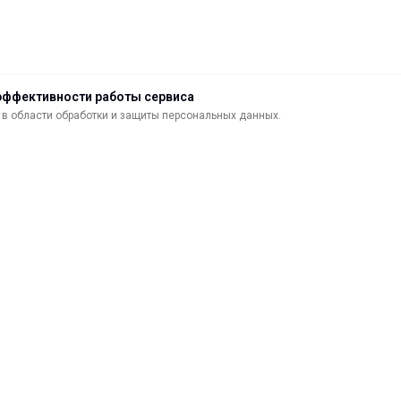
эффективности работы сервиса
в области обработки и защиты персональных данных.
ДОСТАВКА
ВОЗВРАТ ТОВАРА
МАТЕРИАЛЫ ДЛЯ ПЕЧАТИ
С
САМОКЛЕЯЩИЕСЯ ПЛЕНКИ
О
ЛИСТОВЫЕ МАТЕРИАЛЫ
Ф
УСЛУГИ И СЕРВИС
К
ИНСТРУМЕНТ
К
СВЕТОТЕХНИКА
В