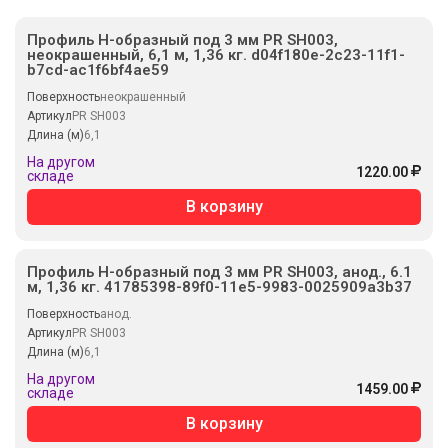
Профиль H-образный под 3 мм PR SH003,
неокрашенный, 6,1 м, 1,36 кг. d04f180e-2c23-11f1-
b7cd-ac1f6bf4ae59
Поверхность
неокрашенный
Артикул
PR SH003
Длина (м)
6,1
На другом
1220.00
складе
В корзину
Профиль H-образный под 3 мм PR SH003, анод., 6.1
м, 1,36 кг. 41785398-89f0-11e5-9983-0025909a3b37
Поверхность
анод.
Артикул
PR SH003
Длина (м)
6,1
На другом
1459.00
складе
В корзину