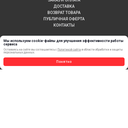
ДОСТАВКА
ВОЗВРАТ ТОВАРА
ПУБЛИЧНАЯ ОФЕРТА
КОНТАКТЫ
Мы используем cookie-файлы для улучшения эффективности работы
сервиса
НОВИНКИ
Оставаясь на сайте вы соглашаетесь с
Политикой сайта
в области обработки и защиты
АКЦИИ И РАСПРОДАЖА
персональных данных.
ТЕРМОПЕРЕНОС
Понятно
МАТЕРИАЛЫ ДЛЯ ПЕЧАТИ
САМОКЛЕЯЩИЕСЯ ПЛЕНКИ
ЛИСТОВЫЕ МАТЕРИАЛЫ
СТЕРЖНИ И ТРУБЫ ИЗ АКРИЛА
ОБОРУДОВАНИЕ
ФЛАГШТОКИ SKYPOLE
ПРОФИЛИ И ПРОФИЛЬНЫЕ СИСТЕМЫ
КРАСКИ, ЧЕРНИЛА, КАРТРИДЖИ
МОБИЛЬНЫЕ СТЕНДЫ И POSM
УСЛУГИ И СЕРВИС