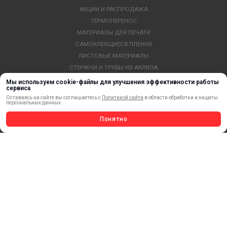
АКЦИИ И РАСПРОДАЖА
ТЕРМОПЕРЕНОС
МАТЕРИАЛЫ ДЛЯ ПЕЧАТИ
САМОКЛЕЯЩИЕСЯ ПЛЕНКИ
ЛИСТОВЫЕ МАТЕРИАЛЫ
СТЕРЖНИ И ТРУБЫ ИЗ АКРИЛА
ОБОРУДОВАНИЕ
Мы используем cookie-файлы для улучшения эффективности работы
сервиса
ФЛАГШТОКИ SKYPOLE
Оставаясь на сайте вы соглашаетесь с
Политикой сайта
в области обработки и защиты
ПРОФИЛИ И ПРОФИЛЬНЫЕ СИСТЕМЫ
персональных данных.
КРАСКИ, ЧЕРНИЛА, КАРТРИДЖИ
Понятно
МОБИЛЬНЫЕ СТЕНДЫ И POSM
УСЛУГИ И СЕРВИС
ИНСТРУМЕНТ
СВЕТОТЕХНИКА
КЛЕЕВЫЕ ТЕХНОЛОГИИ
КРЕПЕЖ И ФУРНИТУРА
ВЕСЬ КАТАЛОГ >