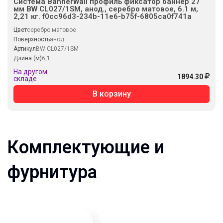
Система BannerWall профиль фиксатор баннер 27
мм BW CL027/1SM, анод., серебро матовое, 6.1 м,
2,21 кг. f0cc96d3-234b-11e6-b75f-6805ca0f741a
Цвет
серебро матовое
Поверхность
анод.
Артикул
BW CL027/1SM
Длина (м)
6,1
На другом
1894.30
складе
В корзину
Комплектующие и
фурнитура