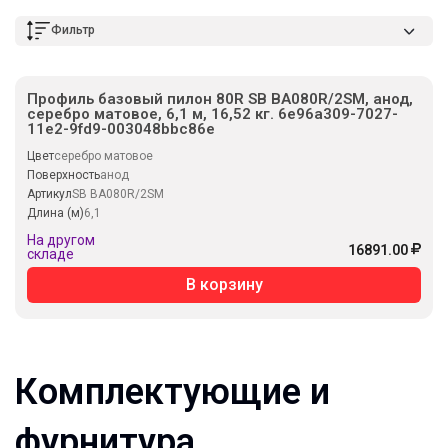
Фильтр
Профиль базовый пилон 80R SB BA080R/2SM, анод,
серебро матовое, 6,1 м, 16,52 кг. 6e96a309-7027-
11e2-9fd9-003048bbc86e
Цвет
серебро матовое
Поверхность
анод
Артикул
SB BA080R/2SM
Длина (м)
6,1
На другом
16891.00
складе
В корзину
Комплектующие и
фурнитура