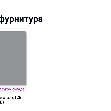
фурнитура
другом складе
м сталь (CB
BB)