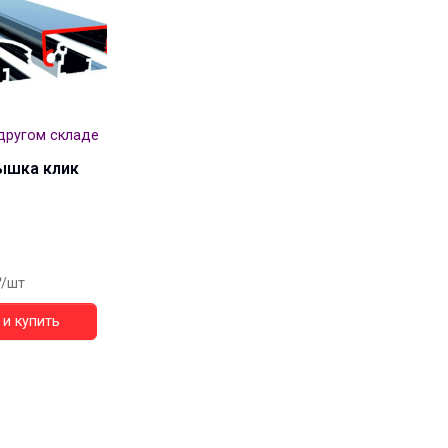
другом складе
ышка клик
/шт
и купить