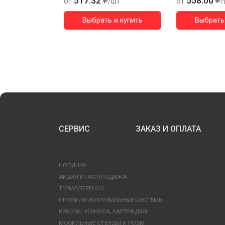
517.32
558.00
от
/шт
от
/
Выбрать и купить
Выбрать 
СЕРВИС
ЗАКАЗ И ОПЛАТА
НОВИНКИ
АКЦИИ И РАСПРОДАЖА
ТЕРМОПЕРЕНОС
ПРОФИЛИ И ПРОФИЛЬНЫЕ СИСТЕМЫ
КРАСКИ, ЧЕРНИЛА, КАРТРИДЖИ
МОБИЛЬНЫЕ СТЕНДЫ И POSM