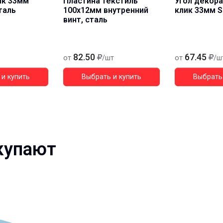
ик 33мм
Пластина текстиль
Угол декор
таль
100х12мм внутренний
клик 33мм 
винт, сталь
82.50
67.45
от
/шт
от
/ш
и купить
Выбрать и купить
Выбрать 
купают