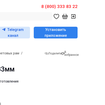
8 (800) 333 83 22
Telegram
Установить
канал
приложение
В
ветовых рам
/
Поделиться
избранное
33мм
зготовления
)