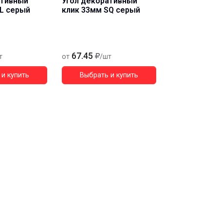
ативный
Угол декоративный
SL серый
клик 33мм SQ серый
67.45
т
от
/шт
и купить
Выбрать и купить