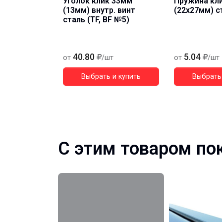
Уголок клик 33мм
Пружина кл
(13мм) внутр. винт
(22x27мм) с
сталь (TF, BF №5)
40.80
5.04
от
/шт
от
/шт
Выбрать и купить
Выбрать 
С этим товаром по