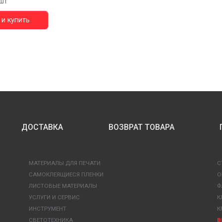
шт
и купить
ДОСТАВКА
ВОЗВРАТ ТОВАРА
МАТЕРИАЛЫ ДЛЯ ПЕЧАТИ
С
САМОКЛЕЯЩИЕСЯ ПЛЕНКИ
О
ЛИСТОВЫЕ МАТЕРИАЛЫ
Ф
УСЛУГИ И СЕРВИС
К
ИНСТРУМЕНТ
К
СВЕТОТЕХНИКА
В