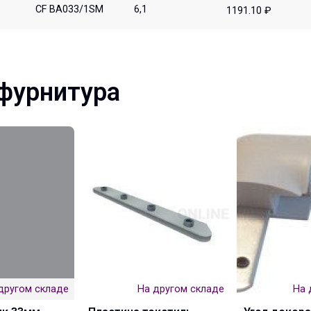
CF BA033/1SM
6,1
1191.10 ₽
фурнитура
другом складе
На другом складе
На 