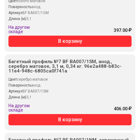
Цвет
золото матовое
Поверхность
анод.
Артикул
BF BA007/1GM
Длина (м)
3,1
На другом
397.00
складе
В корзину
Багетный профиль №7 BF BA007/1SM, анод.,
серебро матовое, 3,1 м, 0,34 кг. 96e2a488-b83c-
11e4-948c-6805ca0f741a
Цвет
серебро матовое
Поверхность
анод.
Артикул
BF BA007/1SM
Длина (м)
3,1
На другом
406.00
складе
В корзину
Багетный профиль №7 BF BA007/1NM, окрашенный,