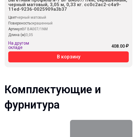
черный матовый, 3,05 м, 0,33 кг. cc0c2ac2-c4a9-
11ed-9236-0025909a3b37
Цвет
черный матовый
Поверхность
окрашенный
Артикул
BF BA007/1NM
Длина (м)
3,05
На другом
408.00
складе
В корзину
Комплектующие и
фурнитура