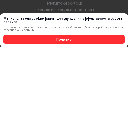
ФЛАГШТОКИ SKYPOLE
ПРОФИЛИ И ПРОФИЛЬНЫЕ СИСТЕМЫ
КРАСКИ, ЧЕРНИЛА, КАРТРИДЖИ
Мы используем cookie-файлы для улучшения эффективности работы
сервиса
МОБИЛЬНЫЕ СТЕНДЫ И POSM
Оставаясь на сайте вы соглашаетесь с
Политикой сайта
в области обработки и защиты
УСЛУГИ И СЕРВИС
персональных данных.
ИНСТРУМЕНТ
Понятно
СВЕТОТЕХНИКА
КЛЕЕВЫЕ ТЕХНОЛОГИИ
КРЕПЕЖ И ФУРНИТУРА
ВЕСЬ КАТАЛОГ >