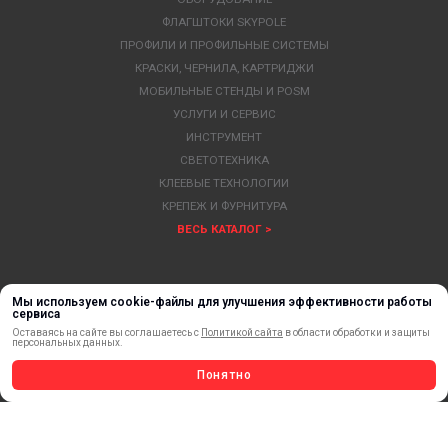
ФЛАГШТОКИ SKYPOLE
ПРОФИЛИ И ПРОФИЛЬНЫЕ СИСТЕМЫ
КРАСКИ, ЧЕРНИЛА, КАРТРИДЖИ
МОБИЛЬНЫЕ СТЕНДЫ И POSM
УСЛУГИ И СЕРВИС
ИНСТРУМЕНТ
СВЕТОТЕХНИКА
КЛЕЕВЫЕ ТЕХНОЛОГИИ
КРЕПЕЖ И ФУРНИТУРА
ВЕСЬ КАТАЛОГ >
Мы используем cookie-файлы для улучшения эффективности работы
сервиса
Оставаясь на сайте вы соглашаетесь с
Политикой сайта
в области обработки и защиты
персональных данных.
Понятно