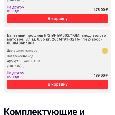
Длина (м)
3,1
На другом
478.00
складе
В корзину
Багетный профиль №2 BF BA002/1GM, анод, золото
матовое, 3,1 м, 0,36 кг. 26c6ff91-3216-11e2-abcd-
003048bbc86e
Цвет
золото матовое
Поверхность
анод
Артикул
BF BA002/1GM
Длина (м)
3,1
На другом
489.00
складе
В корзину
Комплектующие и