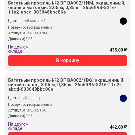
Багетный профиль №2 BF BA002/1NM, окрашенный,
черный матовый, 3,05 м, 0,35 кг. 26c6ff98-3216-
11e2-abcd-003048bbc86e
Цвет
черный матовый
Поверхность
окрашенный
Артикул
BF BA002/1NM
Длина (м)
3,05
На другом
435.00
складе
В корзину
Багетный профиль №2 BF BA002/1BG, окрашенный,
синий глянец, 3.05 м, 0,35 кг. 26c6ff96-3216-11e2-
abcd-003048bbc86e
Цвет
синий глянец
Поверхность
окрашенный
Артикул
BF BA002/1BG
Длина (м)
3,05
На другом
442.00
складе