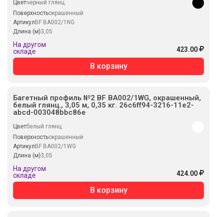
Цвет
черный глянц.
Поверхность
окрашенный
Артикул
BF BA002/1NG
Длина (м)
3,05
На другом
423.00
складе
В корзину
Багетный профиль №2 BF BA002/1WG, окрашенный,
белый глянц., 3,05 м, 0,35 кг. 26c6ff94-3216-11e2-
abcd-003048bbc86e
Цвет
белый глянц.
Поверхность
окрашенный
Артикул
BF BA002/1WG
Длина (м)
3,05
На другом
424.00
складе
В корзину