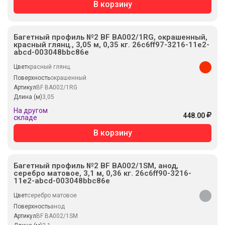
В корзину
Багетный профиль №2 BF BA002/1RG, окрашенный,
красный глянц., 3,05 м, 0,35 кг. 26c6ff97-3216-11e2-
abcd-003048bbc86e
Цвет
красный глянц.
Поверхность
окрашенный
Артикул
BF BA002/1RG
Длина (м)
3,05
На другом
448.00
складе
В корзину
Багетный профиль №2 BF BA002/1SM, анод,
серебро матовое, 3,1 м, 0,36 кг. 26c6ff90-3216-
11e2-abcd-003048bbc86e
Цвет
серебро матовое
Поверхность
анод
Артикул
BF BA002/1SM