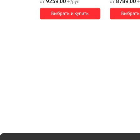
9259.00
8789.00
от
/рул
от
Выбрать и купить
Выбрать 