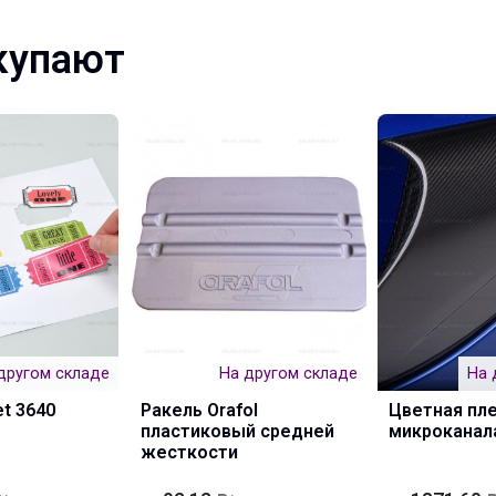
купают
другом складе
На другом складе
На 
et 3640
Ракель Orafol
Цветная пле
пластиковый средней
микроканал
жесткости