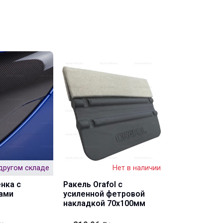
другом складе
Нет в наличии
На 
нка с
Ракель Orafol с
Линейка ун
ами
усиленной фетровой
GT (UniRuler
накладкой 70х100мм