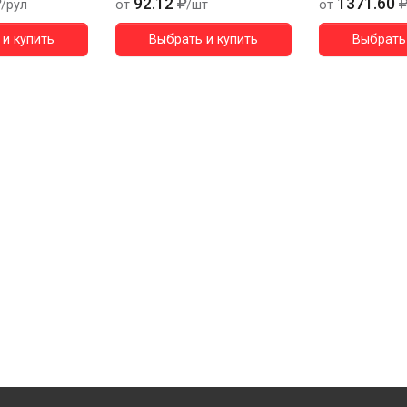
92.12
1371.60
/рул
от
/шт
от
и купить
Выбрать и купить
Выбрать 