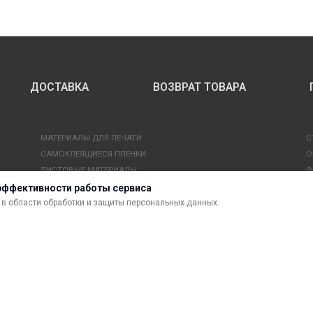
ДОСТАВКА
ВОЗВРАТ ТОВАРА
МАТЕРИАЛЫ ДЛЯ ПЕЧАТИ
С
САМОКЛЕЯЩИЕСЯ ПЛЕНКИ
О
ЛИСТОВЫЕ МАТЕРИАЛЫ
Ф
УСЛУГИ И СЕРВИС
К
эффективности работы сервиса
ИНСТРУМЕНТ
К
в области обработки и защиты персональных данных.
СВЕТОТЕХНИКА
В