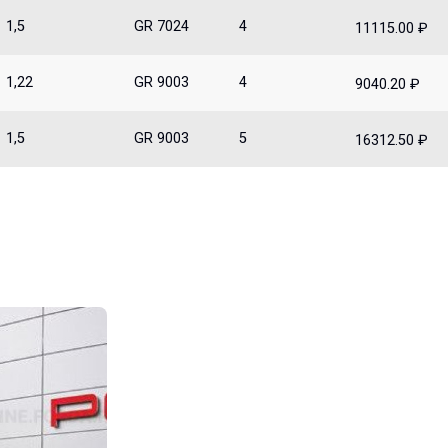
1,5
GR 7024
4
11115.00 ₽
1,22
GR 9003
4
9040.20 ₽
1,5
GR 9003
5
16312.50 ₽