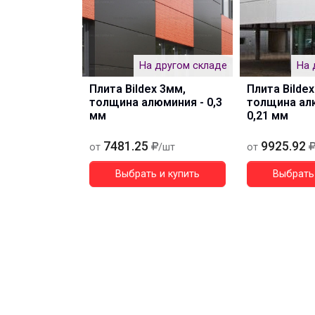
На другом складе
На 
Плита Bildex 3мм,
Плита Bildex
толщина алюминия - 0,3
толщина ал
мм
0,21 мм
7481.25
9925.92
от
/шт
от
Выбрать и купить
Выбрать 