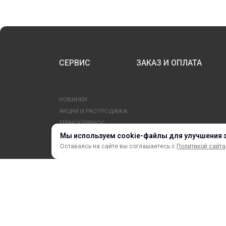
СЕРВИС
ЗАКАЗ И ОПЛАТА
НОВИНКИ
АКЦИИ И РАСПРОДАЖА
ТЕРМОПЕРЕНОС
ПРОФИЛИ И ПРОФИЛЬНЫЕ СИСТЕМЫ
Мы используем cookie-файлы для улучшения 
КРАСКИ, ЧЕРНИЛА, КАРТРИДЖИ
Оставаясь на сайте вы соглашаетесь с
Политикой сайта
МОБИЛЬНЫЕ СТЕНДЫ И POSM