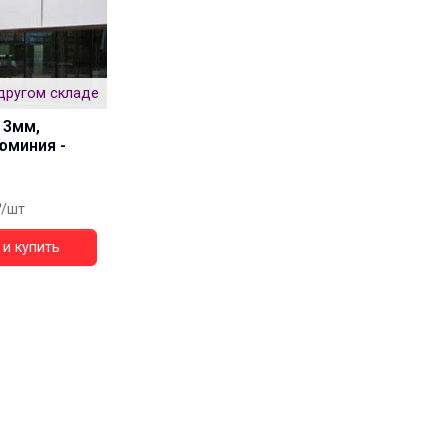
другом складе
 3мм,
юминия -
/шт
и купить