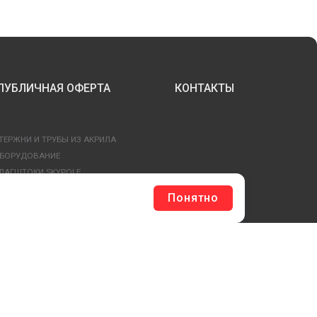
ПУБЛИЧНАЯ ОФЕРТА
КОНТАКТЫ
ТЕРЖНИ И ТРУБЫ ИЗ АКРИЛА
БОРУДОВАНИЕ
ЛАГШТОКИ SKYPOLE
ЛЕЕВЫЕ ТЕХНОЛОГИИ
Понятно
РЕПЕЖ И ФУРНИТУРА
ЕСЬ КАТАЛОГ >
ОБРАТНАЯ СВЯЗЬ