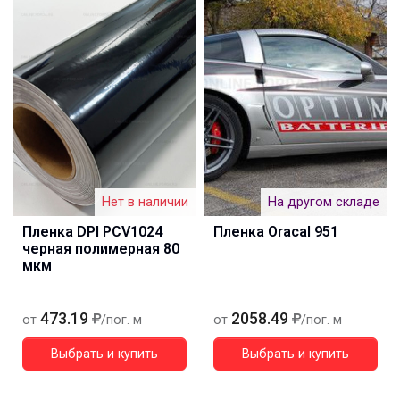
Нет в наличии
На другом складе
Пленка DPI PCV1024
Пленка Oracal 951
черная полимерная 80
мкм
473.19
2058.49
от
/пог. м
от
/пог. м
Выбрать и купить
Выбрать и купить