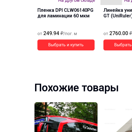
На другом складе
На 
Пленка DPI CLW06140PG
Линейка ун
для ламинации 60 мкм
GT (UniRuler
249.94
2760.00
от
/пог. м
от
Выбрать и купить
Выбрать 
Похожие товары