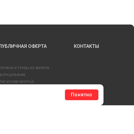
ПУБЛИЧНАЯ ОФЕРТА
КОНТАКТЫ
ТЕРЖНИ И ТРУБЫ ИЗ АКРИЛА
БОРУДОВАНИЕ
ЛАГШТОКИ SKYPOLE
ЛЕЕВЫЕ ТЕХНОЛОГИИ
Понятно
РЕПЕЖ И ФУРНИТУРА
ЕСЬ КАТАЛОГ >
ОБРАТНАЯ СВЯЗЬ