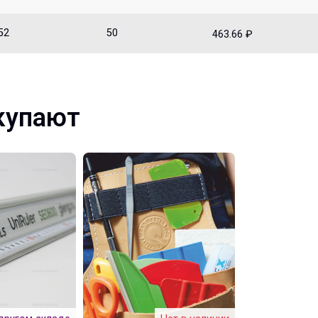
52
50
463.66 ₽
купают