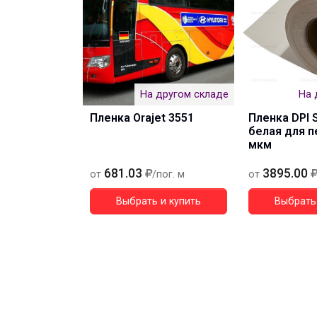
На другом складе
На 
Пленка Orajet 3551
Пленка DPI 
белая для п
мкм
681.03
3895.00
от
/пог. м
от
Выбрать и купить
Выбрать 