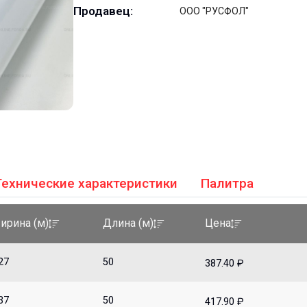
Продавец:
ООО "РУСФОЛ"
Технические характеристики
Палитра
ирина (м)
Длина (м)
Цена
27
50
387.40 ₽
37
50
417.90 ₽