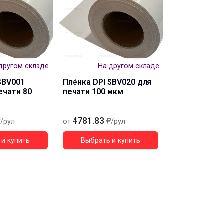
другом складе
На другом складе
SBV001
Плёнка DPI SBV020 для
ечати 80
печати 100 мкм
4781.83
/рул
от
/рул
и купить
Выбрать и купить