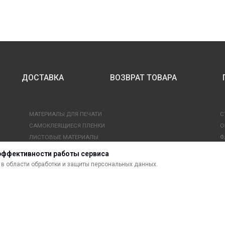
ДОСТАВКА
ВОЗВРАТ ТОВАРА
МАТЕРИАЛЫ ДЛЯ ПЕЧАТИ
С
САМОКЛЕЯЩИЕСЯ ПЛЕНКИ
О
ЛИСТОВЫЕ МАТЕРИАЛЫ
Ф
УСЛУГИ И СЕРВИС
К
эффективности работы сервиса
ИНСТРУМЕНТ
К
в области обработки и защиты персональных данных.
СВЕТОТЕХНИКА
В