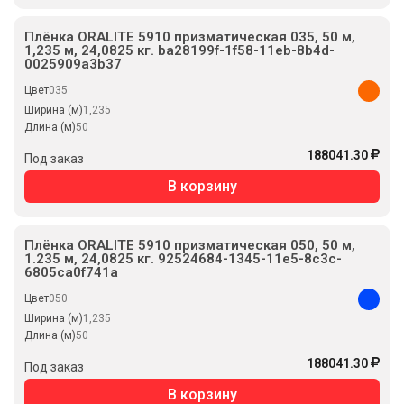
Плёнка ORALITE 5910 призматическая 035, 50 м,
1,235 м, 24,0825 кг. ba28199f-1f58-11eb-8b4d-
0025909a3b37
Цвет
035
Ширина (м)
1,235
Длина (м)
50
188041.30
Под заказ
В корзину
Плёнка ORALITE 5910 призматическая 050, 50 м,
1.235 м, 24,0825 кг. 92524684-1345-11e5-8c3c-
6805ca0f741a
Цвет
050
Ширина (м)
1,235
Длина (м)
50
188041.30
Под заказ
В корзину