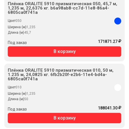
Плёнка ORALITE 5910 призматическая 050, 45,7 м,
1,235 м, 22,6376 кг. b6a98ab8-cc7d-11e8-86a4-
6805ca0f741a
Цвет
050
Ширина (м)
1,235
Длина (м)
45,7
171871.27
Под заказ
В корзину
Плёнка ORALITE 5910 призматическая 010, 50 м,
1.235 м, 24,0825 кг. 6fb2b20f-e2b6-11e4-bd4a-
6805ca0f741a
Цвет
010
Ширина (м)
1,235
Длина (м)
50
188041.30
Под заказ
В корзину