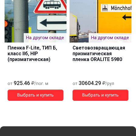
На другом складе
На другом складе
Пленка F-Lite, ТИП Б,
Световозвращающая
класс IIб, HIP
призматическая
(призматическая)
пленка ORALITE 5980
925.46
30604.29
от
/пог. м
от
/рул
Выбрать и купить
Выбрать и купить