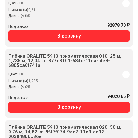
Цвет
010
Ширина (м)
0,61
Длина (м)
50
92878.70
Под заказ
В корзину
Плёнка ORALITE 5910 призматическая 010, 25 м,
1,235 м, 12,04 кг. 377e3101-684d-11ea-afe8-
6805ca0f741a
Цвет
010
Ширина (м)
1,235
Длина (м)
25
94020.65
Под заказ
В корзину
Плёнка ORALITE 5910 призматическая 020, 50 м,
0.76 м, 14,82 кг. 9f47f074-9de7-11e3-aa92-
003048bbc86e