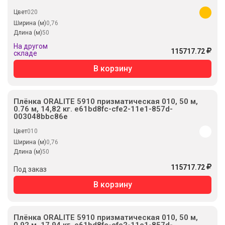
Цвет
020
Ширина (м)
0,76
Длина (м)
50
На другом
115717.72
складе
В корзину
Плёнка ORALITE 5910 призматическая 010, 50 м,
0.76 м, 14,82 кг. e61bd8fc-cfe2-11e1-857d-
003048bbc86e
Цвет
010
Ширина (м)
0,76
Длина (м)
50
115717.72
Под заказ
В корзину
Плёнка ORALITE 5910 призматическая 010, 50 м,
0.92 м, 17,94 кг. e61bd8fe-cfe2-11e1-857d-