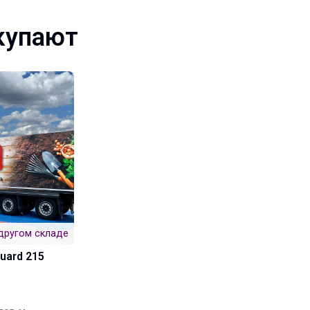
купают
другом складе
uard 215