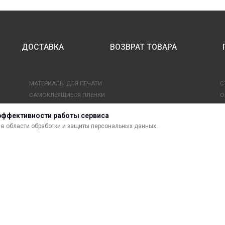
ДОСТАВКА
ВОЗВРАТ ТОВАРА
МАТЕРИАЛЫ ДЛЯ ПЕЧАТИ
С
САМОКЛЕЯЩИЕСЯ ПЛЕНКИ
О
ЛИСТОВЫЕ МАТЕРИАЛЫ
Ф
эффективности работы сервиса
УСЛУГИ И СЕРВИС
К
в области обработки и защиты персональных данных.
ИНСТРУМЕНТ
К
СВЕТОТЕХНИКА
В
сти.