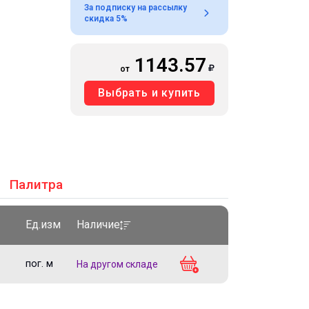
За подписку на рассылку
скидка 5%
1143.57
от
Выбрать и купить
Палитра
Ед.изм
Наличие
пог. м
На другом складе