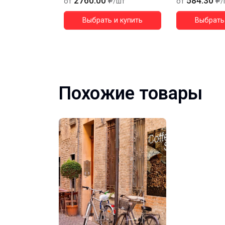
2760.00
584.30
от
/шт
от
/
Выбрать и купить
Выбрать 
Похожие товары