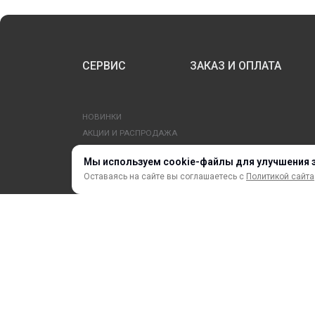
СЕРВИС
ЗАКАЗ И ОПЛАТА
НОВИНКИ
АКЦИИ И РАСПРОДАЖА
ТЕРМОПЕРЕНОС
Мы используем cookie-файлы для улучшения 
ПРОФИЛИ И ПРОФИЛЬНЫЕ СИСТЕМЫ
Оставаясь на сайте вы соглашаетесь с
Политикой сайта
КРАСКИ, ЧЕРНИЛА, КАРТРИДЖИ
МОБИЛЬНЫЕ СТЕНДЫ И POSM
ⓒ 2018 – 2025 ООО «ФорДА»
Политика конфиденциально