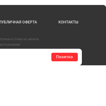
ПУБЛИЧНАЯ ОФЕРТА
КОНТАКТЫ
ТЕРЖНИ И ТРУБЫ ИЗ АКРИЛА
БОРУДОВАНИЕ
ЛАГШТОКИ SKYPOLE
ЛЕЕВЫЕ ТЕХНОЛОГИИ
Понятно
РЕПЕЖ И ФУРНИТУРА
ЕСЬ КАТАЛОГ >
ОБРАТНАЯ СВЯЗЬ