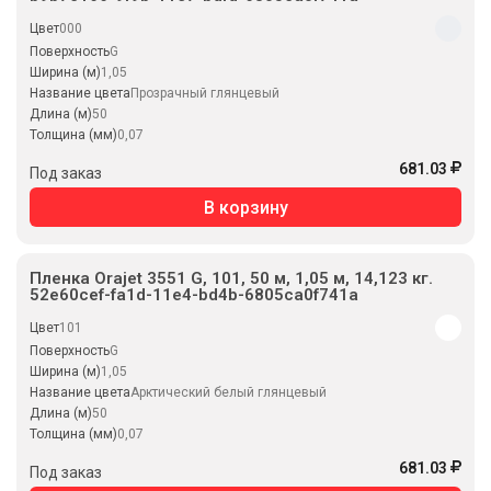
Цвет
000
Поверхность
G
Ширина (м)
1,05
Название цвета
Прозрачный глянцевый
Длина (м)
50
Толщина (мм)
0,07
681.03
Под заказ
В корзину
Пленка Orajet 3551 G, 101, 50 м, 1,05 м, 14,123 кг.
52e60cef-fa1d-11e4-bd4b-6805ca0f741a
Цвет
101
Поверхность
G
Ширина (м)
1,05
Название цвета
Арктический белый глянцевый
Длина (м)
50
Толщина (мм)
0,07
681.03
Под заказ