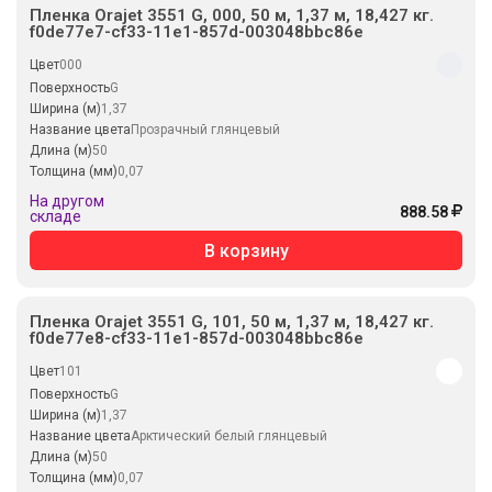
Пленка Orajet 3551 G, 000, 50 м, 1,37 м, 18,427 кг.
f0de77e7-cf33-11e1-857d-003048bbc86e
Цвет
000
Поверхность
G
Ширина (м)
1,37
Название цвета
Прозрачный глянцевый
Длина (м)
50
Толщина (мм)
0,07
На другом
888.58
складе
В корзину
Пленка Orajet 3551 G, 101, 50 м, 1,37 м, 18,427 кг.
f0de77e8-cf33-11e1-857d-003048bbc86e
Цвет
101
Поверхность
G
Ширина (м)
1,37
Название цвета
Арктический белый глянцевый
Длина (м)
50
Толщина (мм)
0,07