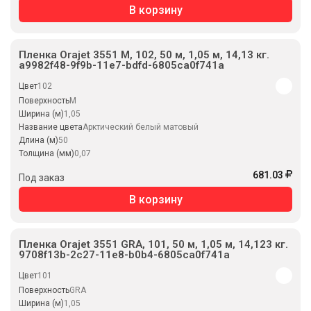
В корзину
Пленка Orajet 3551 M, 102, 50 м, 1,05 м, 14,13 кг.
a9982f48-9f9b-11e7-bdfd-6805ca0f741a
Цвет
102
Поверхность
M
Ширина (м)
1,05
Название цвета
Арктический белый матовый
Длина (м)
50
Толщина (мм)
0,07
681.03
Под заказ
В корзину
Пленка Orajet 3551 GRA, 101, 50 м, 1,05 м, 14,123 кг.
9708f13b-2c27-11e8-b0b4-6805ca0f741a
Цвет
101
Поверхность
GRA
Ширина (м)
1,05