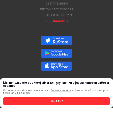
СВЕТОТЕХНИКА
КЛЕЕВЫЕ ТЕХНОЛОГИИ
КРЕПЕЖ И ФУРНИТУРА
ВЕСЬ КАТАЛОГ >
Мы используем cookie-файлы для улучшения эффективности работы
сервиса
Оставаясь на сайте вы соглашаетесь с
Политикой сайта
в области обработки и защиты
персональных данных.
ОБРАТНАЯ СВЯЗЬ
Понятно