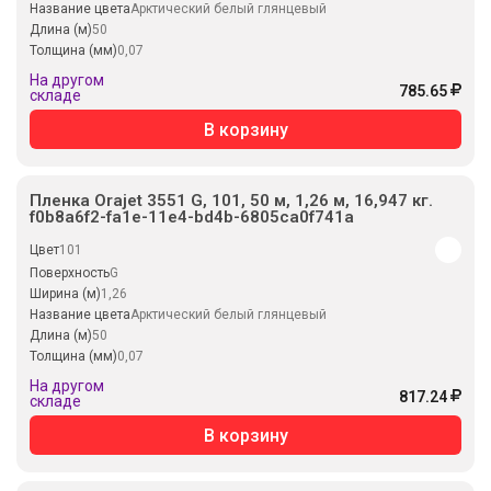
Название цвета
Арктический белый глянцевый
Длина (м)
50
Толщина (мм)
0,07
На другом
785.65
складе
В корзину
Пленка Orajet 3551 G, 101, 50 м, 1,26 м, 16,947 кг.
f0b8a6f2-fa1e-11e4-bd4b-6805ca0f741a
Цвет
101
Поверхность
G
Ширина (м)
1,26
Название цвета
Арктический белый глянцевый
Длина (м)
50
Толщина (мм)
0,07
На другом
817.24
складе
В корзину