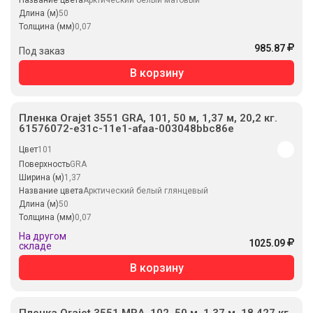
Название цвета
Арктический белый матовый
Длина (м)
50
Толщина (мм)
0,07
985.87
Под заказ
В корзину
Пленка Orajet 3551 GRA, 101, 50 м, 1,37 м, 20,2 кг.
61576072-e31c-11e1-afaa-003048bbc86e
Цвет
101
Поверхность
GRA
Ширина (м)
1,37
Название цвета
Арктический белый глянцевый
Длина (м)
50
Толщина (мм)
0,07
На другом
1025.09
складе
В корзину