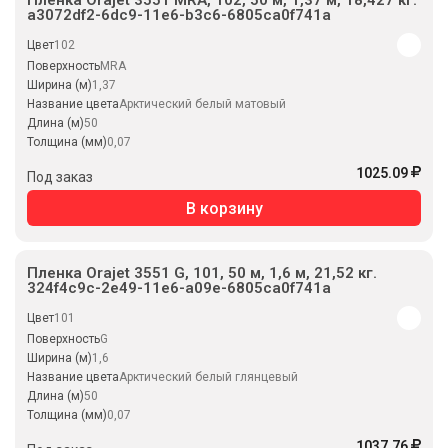
Пленка Orajet 3551 MRA, 102, 50 м, 1,37 м, 18,427 кг.
a3072df2-6dc9-11e6-b3c6-6805ca0f741a
Цвет
102
Поверхность
MRA
Ширина (м)
1,37
Название цвета
Арктический белый матовый
Длина (м)
50
Толщина (мм)
0,07
1025.09
Под заказ
В корзину
Пленка Orajet 3551 G, 101, 50 м, 1,6 м, 21,52 кг.
324f4c9c-2e49-11e6-a09e-6805ca0f741a
Цвет
101
Поверхность
G
Ширина (м)
1,6
Название цвета
Арктический белый глянцевый
Длина (м)
50
Толщина (мм)
0,07
1037.76