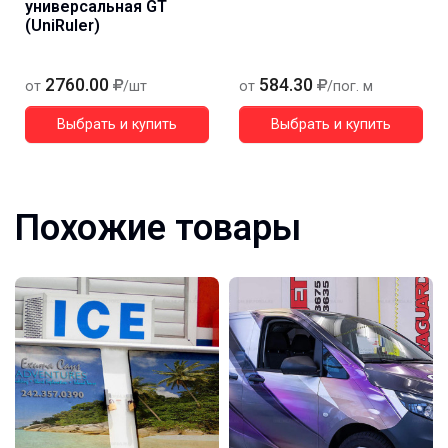
универсальная GT
(UniRuler)
2760.00
584.30
от
/шт
от
/пог. м
Выбрать и купить
Выбрать и купить
Похожие товары