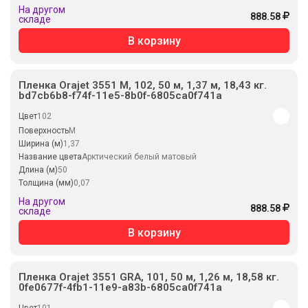
На другом
888.58
складе
В корзину
Пленка Orajet 3551 M, 102, 50 м, 1,37 м, 18,43 кг.
bd7cb6b8-f74f-11e5-8b0f-6805ca0f741a
Цвет
102
Поверхность
M
Ширина (м)
1,37
Название цвета
Арктический белый матовый
Длина (м)
50
Толщина (мм)
0,07
На другом
888.58
складе
В корзину
Пленка Orajet 3551 GRA, 101, 50 м, 1,26 м, 18,58 кг.
0fe0677f-4fb1-11e9-a83b-6805ca0f741a
Цвет
101