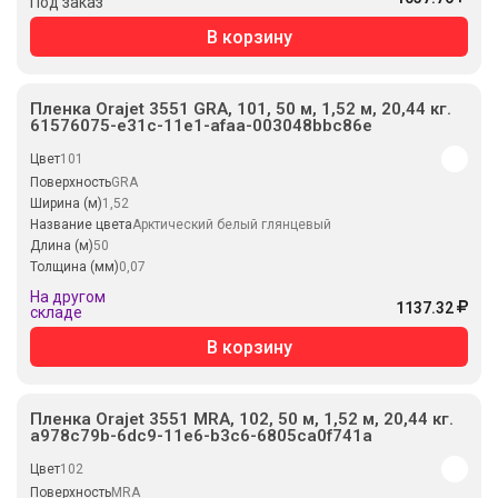
Под заказ
В корзину
Пленка Orajet 3551 GRA, 101, 50 м, 1,52 м, 20,44 кг.
61576075-e31c-11e1-afaa-003048bbc86e
Цвет
101
Поверхность
GRA
Ширина (м)
1,52
Название цвета
Арктический белый глянцевый
Длина (м)
50
Толщина (мм)
0,07
На другом
1137.32
складе
В корзину
Пленка Orajet 3551 MRA, 102, 50 м, 1,52 м, 20,44 кг.
a978c79b-6dc9-11e6-b3c6-6805ca0f741a
Цвет
102
Поверхность
MRA