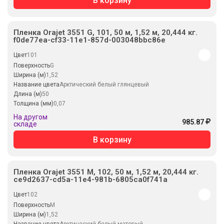
В корзину
Пленка Orajet 3551 G, 101, 50 м, 1,52 м, 20,444 кг.
f0de77ea-cf33-11e1-857d-003048bbc86e
Цвет
101
Поверхность
G
Ширина (м)
1,52
Название цвета
Арктический белый глянцевый
Длина (м)
50
Толщина (мм)
0,07
На другом
985.87
складе
В корзину
Пленка Orajet 3551 M, 102, 50 м, 1,52 м, 20,444 кг.
ce9d2637-cd5a-11e4-981b-6805ca0f741a
Цвет
102
Поверхность
M
Ширина (м)
1,52