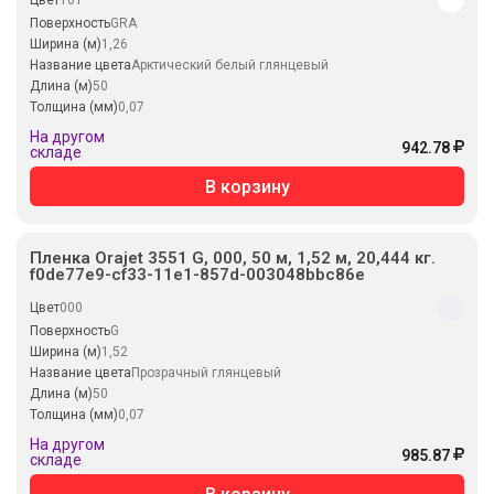
Поверхность
GRA
Ширина (м)
1,26
Название цвета
Арктический белый глянцевый
Длина (м)
50
Толщина (мм)
0,07
На другом
942.78
складе
В корзину
Пленка Orajet 3551 G, 000, 50 м, 1,52 м, 20,444 кг.
f0de77e9-cf33-11e1-857d-003048bbc86e
Цвет
000
Поверхность
G
Ширина (м)
1,52
Название цвета
Прозрачный глянцевый
Длина (м)
50
Толщина (мм)
0,07
На другом
985.87
складе