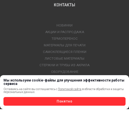
КОНТАКТЫ
НОВИНКИ
АКЦИИ И РАСПРОДАЖА
ТЕРМОПЕРЕНОС
МАТЕРИАЛЫ ДЛЯ ПЕЧАТИ
САМОКЛЕЯЩИЕСЯ ПЛЕНКИ
ЛИСТОВЫЕ МАТЕРИАЛЫ
СТЕРЖНИ И ТРУБЫ ИЗ АКРИЛА
ОБОРУДОВАНИЕ
ФЛАГШТОКИ SKYPOLE
Мы используем cookie-файлы для улучшения эффективности работы
сервиса
ПРОФИЛИ И ПРОФИЛЬНЫЕ СИСТЕМЫ
Оставаясь на сайте вы соглашаетесь с
Политикой сайта
в области обработки и защиты
КРАСКИ, ЧЕРНИЛА, КАРТРИДЖИ
персональных данных.
МОБИЛЬНЫЕ СТЕНДЫ И POSM
Понятно
УСЛУГИ И СЕРВИС
ИНСТРУМЕНТ
СВЕТОТЕХНИКА
КЛЕЕВЫЕ ТЕХНОЛОГИИ