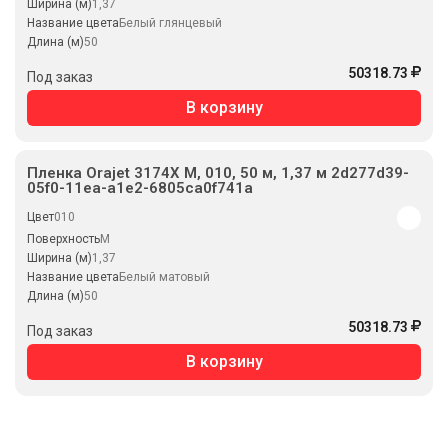
Ширина (м)
1,37
Название цвета
Белый глянцевый
Длина (м)
50
50318.73
Под заказ
В корзину
Пленка Orajet 3174X M, 010, 50 м, 1,37 м 2d277d39-
05f0-11ea-a1e2-6805ca0f741a
Цвет
010
Поверхность
M
Ширина (м)
1,37
Название цвета
Белый матовый
Длина (м)
50
50318.73
Под заказ
В корзину