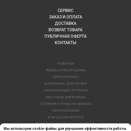
СЕРВИС
ЗАКАЗ И ОПЛАТА
ДОСТАВКА
ВОЗВРАТ ТОВАРА
ПУБЛИЧНАЯ ОФЕРТА
КОНТАКТЫ
НОВИНКИ
АКЦИИ И РАСПРОДАЖА
ТЕРМОПЕРЕНОС
МАТЕРИАЛЫ ДЛЯ ПЕЧАТИ
САМОКЛЕЯЩИЕСЯ ПЛЕНКИ
ЛИСТОВЫЕ МАТЕРИАЛЫ
СТЕРЖНИ И ТРУБЫ ИЗ АКРИЛА
ОБОРУДОВАНИЕ
ФЛАГШТОКИ SKYPOLE
ПРОФИЛИ И ПРОФИЛЬНЫЕ СИСТЕМЫ
Мы используем cookie-файлы для улучшения эффективности работы
КРАСКИ, ЧЕРНИЛА, КАРТРИДЖИ