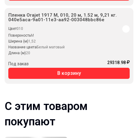
Пленка Orajet 1917 M, 010, 20 м, 1.52 м, 9,21 кг.
040e5aca-9a01-11e3-aa92-003048bbc86e
Цвет
010
Поверхность
M
Ширина (м)
1,52
Название цвета
Белый матовый
Длина (м)
20
29318.98
Под заказ
В корзину
С этим товаром
покупают