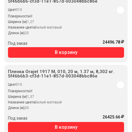
5f46b6b6-cf3d-11e1-857d-003048bbc86e
Цвет
010
Поверхность
M
Ширина (м)
1,27
Название цвета
Белый матовый
Длина (м)
20
24496.78
Под заказ
В корзину
Пленка Orajet 1917 M, 010, 20 м, 1.37 м, 8,302 кг.
5f46b6b3-cf3d-11e1-857d-003048bbc86e
Цвет
010
Поверхность
M
Ширина (м)
1,37
Название цвета
Белый матовый
Длина (м)
20
26425.66
Под заказ
В корзину