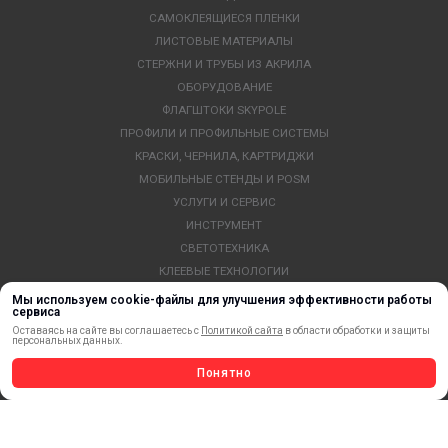
САМОКЛЕЯЩИЕСЯ ПЛЕНКИ
ЛИСТОВЫЕ МАТЕРИАЛЫ
СТЕРЖНИ И ТРУБЫ ИЗ АКРИЛА
ОБОРУДОВАНИЕ
ФЛАГШТОКИ SKYPOLE
ПРОФИЛИ И ПРОФИЛЬНЫЕ СИСТЕМЫ
КРАСКИ, ЧЕРНИЛА, КАРТРИДЖИ
МОБИЛЬНЫЕ СТЕНДЫ И POSM
УСЛУГИ И СЕРВИС
ИНСТРУМЕНТ
СВЕТОТЕХНИКА
КЛЕЕВЫЕ ТЕХНОЛОГИИ
КРЕПЕЖ И ФУРНИТУРА
Мы используем cookie-файлы для улучшения эффективности работы
сервиса
ВЕСЬ КАТАЛОГ >
Оставаясь на сайте вы соглашаетесь с
Политикой сайта
в области обработки и защиты
персональных данных.
Понятно