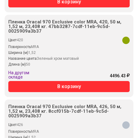
В корзину
Пленка Oracal 970 Exclusive color MRA, 420, 50 м,
1,52 м, 23,408 кг. 47bb3287-7cdf-11eb-9c5d-
0025909a3b37
Цвет
420
Поверхность
MRA
Ширина (м)
1,52
Название цвета
Зеленый хром матовый
Длина (м)
50
На другом
4496.43
складе
В корзину
Пленка Oracal 970 Exclusive color MRA, 426, 50 м,
1,52 м, 23,408 кг. 8ccf015b-7cdf-11eb-9c5d-
0025909a3b37
Цвет
426
Поверхность
MRA
Ширина (м)
1,52