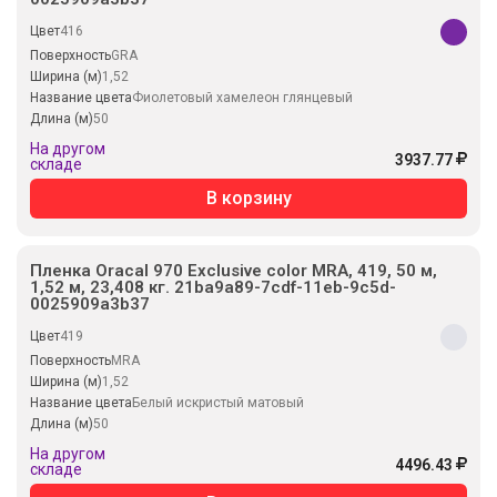
Цвет
416
Поверхность
GRA
Ширина (м)
1,52
Название цвета
Фиолетовый хамелеон глянцевый
Длина (м)
50
На другом
3937.77
складе
В корзину
Пленка Oracal 970 Exclusive color MRA, 419, 50 м,
1,52 м, 23,408 кг. 21ba9a89-7cdf-11eb-9c5d-
0025909a3b37
Цвет
419
Поверхность
MRA
Ширина (м)
1,52
Название цвета
Белый искристый матовый
Длина (м)
50
На другом
4496.43
складе