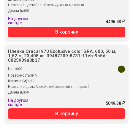
Название цвета
Белый жемчужный матовый
Длина (м)
50
На другом
4496.43
складе
В корзину
Пленка Oracal 970 Exclusive color GRA, 600, 50 м,
1,52 м, 23,408 кг. 39487209-8731-11eb-9c5d-
0025909a3b37
Цвет
600
Поверхность
GRA
Ширина (м)
1,52
Название цвета
Армейский зеленый глянцевый
Длина (м)
50
На другом
5049.38
складе
В корзину