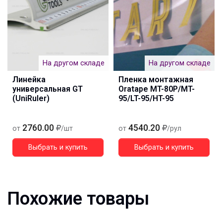
На другом складе
На другом складе
Линейка
Пленка монтажная
универсальная GT
Oratape MT-80P/MT-
(UniRuler)
95/LT-95/HT-95
2760.00
4540.20
от
/шт
от
/рул
Выбрать и купить
Выбрать и купить
Похожие товары