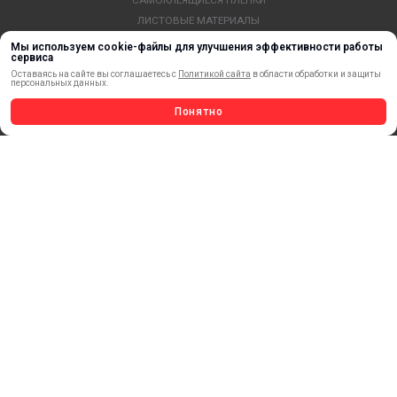
ЛИСТОВЫЕ МАТЕРИАЛЫ
СТЕРЖНИ И ТРУБЫ ИЗ АКРИЛА
Мы используем cookie-файлы для улучшения эффективности работы
сервиса
ОБОРУДОВАНИЕ
Оставаясь на сайте вы соглашаетесь с
Политикой сайта
в области обработки и защиты
ФЛАГШТОКИ SKYPOLE
персональных данных.
ПРОФИЛИ И ПРОФИЛЬНЫЕ СИСТЕМЫ
Понятно
КРАСКИ, ЧЕРНИЛА, КАРТРИДЖИ
МОБИЛЬНЫЕ СТЕНДЫ И POSM
УСЛУГИ И СЕРВИС
ИНСТРУМЕНТ
СВЕТОТЕХНИКА
КЛЕЕВЫЕ ТЕХНОЛОГИИ
КРЕПЕЖ И ФУРНИТУРА
ВЕСЬ КАТАЛОГ >