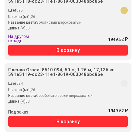
591e5118-cc23-11e1-8619-003048bbc86e
Цвет
095
Ширина (м)
1,26
Название цвета
Золотистый шероховатый
Длина (м)
50
На другом
1949.52
складе
В корзину
Пленка Oracal 8510 094, 50 м, 1.26 м, 17,136 кг.
591e5119-cc23-11e1-8619-003048bbc86e
Цвет
094
Ширина (м)
1,26
Название цвета
Серебристо-серый шероховатый
Длина (м)
50
1949.52
Под заказ
В корзину