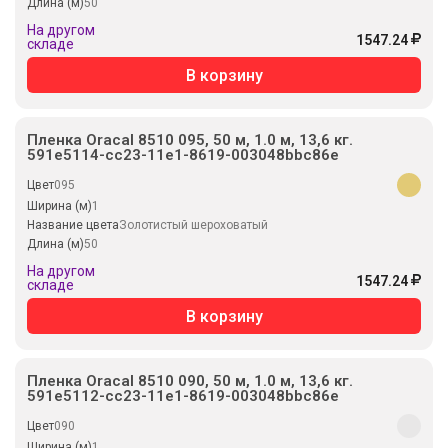
Длина (м)
50
На другом
1547.24
складе
В корзину
Пленка Oracal 8510 095, 50 м, 1.0 м, 13,6 кг.
591e5114-cc23-11e1-8619-003048bbc86e
Цвет
095
Ширина (м)
1
Название цвета
Золотистый шероховатый
Длина (м)
50
На другом
1547.24
складе
В корзину
Пленка Oracal 8510 090, 50 м, 1.0 м, 13,6 кг.
591e5112-cc23-11e1-8619-003048bbc86e
Цвет
090
Ширина (м)
1