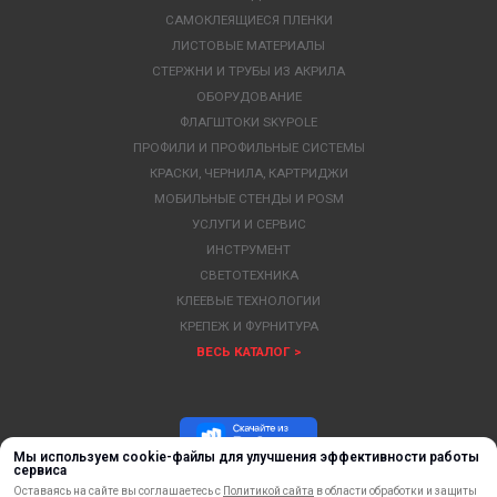
САМОКЛЕЯЩИЕСЯ ПЛЕНКИ
ЛИСТОВЫЕ МАТЕРИАЛЫ
СТЕРЖНИ И ТРУБЫ ИЗ АКРИЛА
ОБОРУДОВАНИЕ
ФЛАГШТОКИ SKYPOLE
ПРОФИЛИ И ПРОФИЛЬНЫЕ СИСТЕМЫ
КРАСКИ, ЧЕРНИЛА, КАРТРИДЖИ
МОБИЛЬНЫЕ СТЕНДЫ И POSM
УСЛУГИ И СЕРВИС
ИНСТРУМЕНТ
СВЕТОТЕХНИКА
КЛЕЕВЫЕ ТЕХНОЛОГИИ
КРЕПЕЖ И ФУРНИТУРА
ВЕСЬ КАТАЛОГ >
Мы используем cookie-файлы для улучшения эффективности работы
сервиса
Оставаясь на сайте вы соглашаетесь с
Политикой сайта
в области обработки и защиты