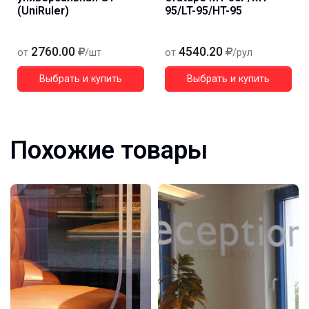
(UniRuler)
95/LT-95/HT-95
2760.00
4540.20
от
/шт
от
/рул
Выбрать и купить
Выбрать и купить
Похожие товары