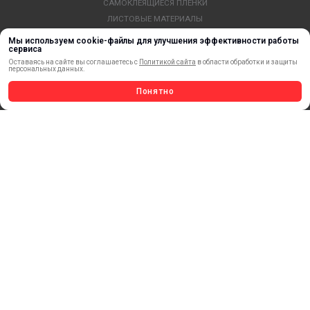
САМОКЛЕЯЩИЕСЯ ПЛЕНКИ
ЛИСТОВЫЕ МАТЕРИАЛЫ
СТЕРЖНИ И ТРУБЫ ИЗ АКРИЛА
Мы используем cookie-файлы для улучшения эффективности работы
сервиса
ОБОРУДОВАНИЕ
Оставаясь на сайте вы соглашаетесь с
Политикой сайта
в области обработки и защиты
ФЛАГШТОКИ SKYPOLE
персональных данных.
ПРОФИЛИ И ПРОФИЛЬНЫЕ СИСТЕМЫ
Понятно
КРАСКИ, ЧЕРНИЛА, КАРТРИДЖИ
МОБИЛЬНЫЕ СТЕНДЫ И POSM
УСЛУГИ И СЕРВИС
ИНСТРУМЕНТ
СВЕТОТЕХНИКА
КЛЕЕВЫЕ ТЕХНОЛОГИИ
КРЕПЕЖ И ФУРНИТУРА
ВЕСЬ КАТАЛОГ >