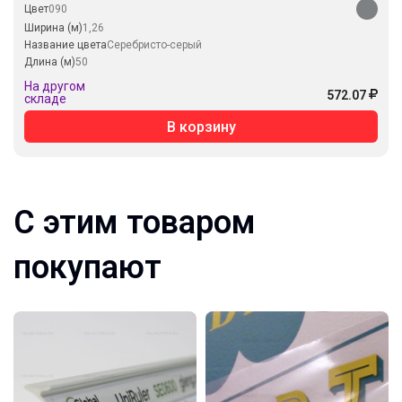
Цвет
090
Ширина (м)
1,26
Название цвета
Серебристо-серый
Длина (м)
50
На другом
572.07
складе
В корзину
С этим товаром
покупают