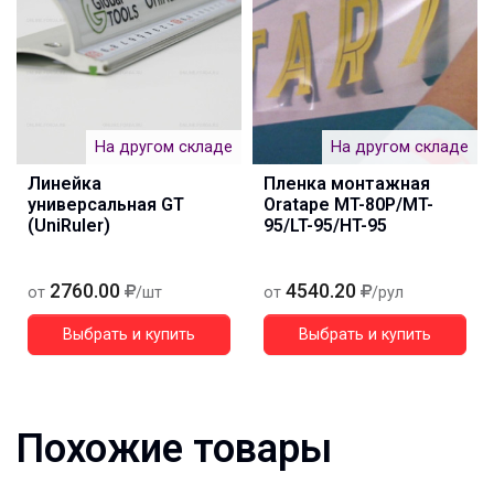
На другом складе
На другом складе
Линейка
Пленка монтажная
универсальная GT
Oratape MT-80P/MT-
(UniRuler)
95/LT-95/HT-95
2760.00
4540.20
от
/шт
от
/рул
Выбрать и купить
Выбрать и купить
Похожие товары