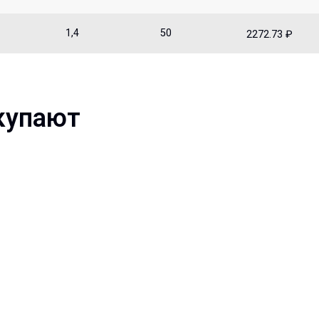
1,4
50
2272.73 ₽
купают