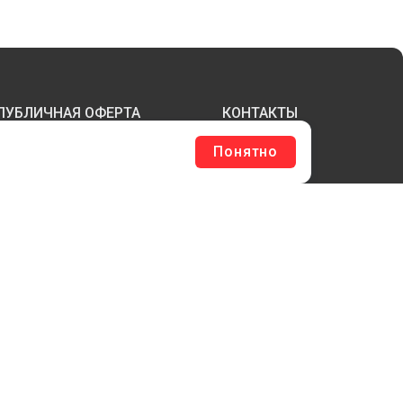
ПУБЛИЧНАЯ ОФЕРТА
КОНТАКТЫ
Понятно
ТЕРЖНИ И ТРУБЫ ИЗ АКРИЛА
БОРУДОВАНИЕ
ЛАГШТОКИ SKYPOLE
ЛЕЕВЫЕ ТЕХНОЛОГИИ
РЕПЕЖ И ФУРНИТУРА
ЕСЬ КАТАЛОГ >
ОБРАТНАЯ СВЯЗЬ