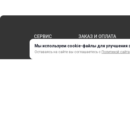
СЕРВИС
ЗАКАЗ И ОПЛАТА
Мы используем cookie-файлы для улучшения 
Оставаясь на сайте вы соглашаетесь с
Политикой сайта
НОВИНКИ
АКЦИИ И РАСПРОДАЖА
ТЕРМОПЕРЕНОС
ПРОФИЛИ И ПРОФИЛЬНЫЕ СИСТЕМЫ
КРАСКИ, ЧЕРНИЛА, КАРТРИДЖИ
МОБИЛЬНЫЕ СТЕНДЫ И POSM