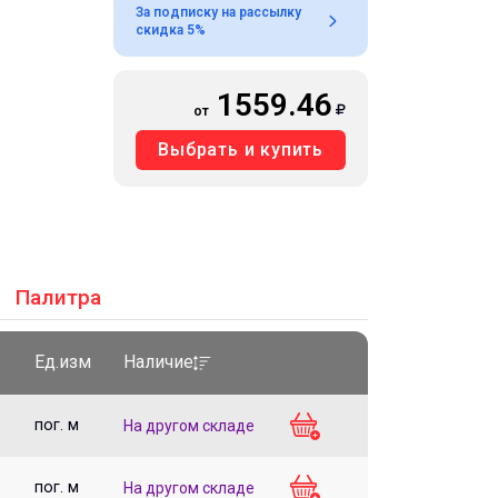
За подписку на рассылку
скидка 5%
1559.46
от
Выбрать и купить
Палитра
Ед.изм
Наличие
пог. м
На другом складе
пог. м
На другом складе