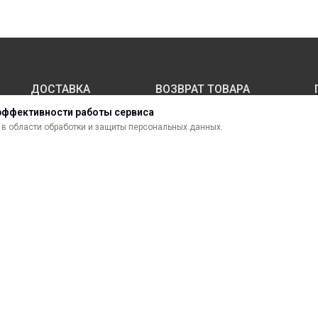
ДОСТАВКА
ВОЗВРАТ ТОВАРА
эффективности работы сервиса
в области обработки и защиты персональных данных.
МАТЕРИАЛЫ ДЛЯ ПЕЧАТИ
С
САМОКЛЕЯЩИЕСЯ ПЛЕНКИ
О
ЛИСТОВЫЕ МАТЕРИАЛЫ
Ф
УСЛУГИ И СЕРВИС
К
ИНСТРУМЕНТ
К
СВЕТОТЕХНИКА
В