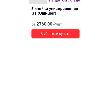
На другом складе
Линейка универсальная
GT (UniRuler)
2760.00
от
/шт
Выбрать и купить