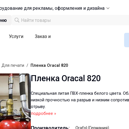
рудование для рекламы, оформления и дизайна
еню
Услуги
Заказ и
/
Для печати
/
Пленка Oracal 820
Пленка Oracal 820
Специальная литая ПВХ-пленка белого цвета. О
низкой прочностью на разрыв и низким сопроти
отрыву.
подробнее »
Производитель:
Orafol (Германия)