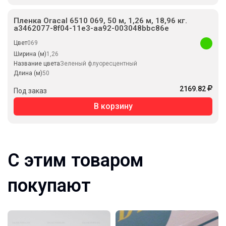
Пленка Oracal 6510 069, 50 м, 1,26 м, 18,96 кг.
a3462077-8f04-11e3-aa92-003048bbc86e
Цвет
069
Ширина (м)
1,26
Название цвета
Зеленый флуоресцентный
Длина (м)
50
2169.82
Под заказ
В корзину
С этим товаром
покупают