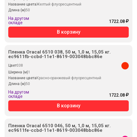
Название цвета
Желтый флуоресцентный
Длина (м)
50
На другом
1722.08
складе
В корзину
Пленка Oracal 6510 038, 50 м, 1,0 м, 15,05 кг.
ec9611fb-ccbd-11e1-8619-003048bbc86e
Цвет
038
Ширина (м)
1
Название цвета
Красно-оранжевый флуоресцентный
Длина (м)
50
На другом
1722.08
складе
В корзину
Пленка Oracal 6510 046, 50 м, 1,0 м, 15,05 кг.
ec9611fe-ccbd-11e1-8619-003048bbc86e