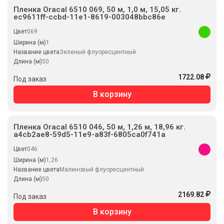
Пленка Oracal 6510 069, 50 м, 1,0 м, 15,05 кг.
ec9611ff-ccbd-11e1-8619-003048bbc86e
Цвет
069
Ширина (м)
1
Название цвета
Зеленый флуоресцентный
Длина (м)
50
1722.08
Под заказ
В корзину
Пленка Oracal 6510 046, 50 м, 1,26 м, 18,96 кг.
a4cb2ae8-59d5-11e9-a83f-6805ca0f741a
Цвет
046
Ширина (м)
1,26
Название цвета
Малиновый флуоресцентный
Длина (м)
50
2169.82
Под заказ
В корзину