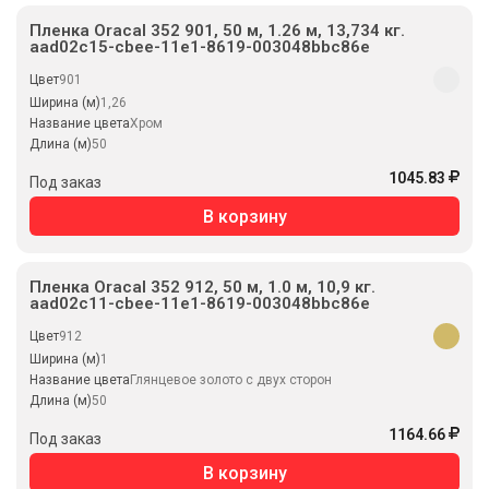
Пленка Oracal 352 901, 50 м, 1.26 м, 13,734 кг.
aad02c15-cbee-11e1-8619-003048bbc86e
Цвет
901
Ширина (м)
1,26
Название цвета
Хром
Длина (м)
50
1045.83
Под заказ
В корзину
Пленка Oracal 352 912, 50 м, 1.0 м, 10,9 кг.
aad02c11-cbee-11e1-8619-003048bbc86e
Цвет
912
Ширина (м)
1
Название цвета
Глянцевое золото с двух сторон
Длина (м)
50
1164.66
Под заказ
В корзину