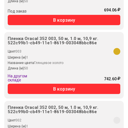
Длина (м)
50
694.06
Под заказ
В корзину
Пленка Oracal 352 003, 50 м, 1.0 м, 10,9 кг.
522c99b1-cb49-11e1-8619-003048bbc86e
Цвет
003
Ширина (м)
1
Название цвета
Глянцевое золото
Длина (м)
50
На другом
742.60
складе
В корзину
Пленка Oracal 352 002, 50 м, 1.0 м, 10,9 кг.
522c99b0-cb49-11e1-8619-003048bbc86e
Цвет
002
Ширина (м)
1