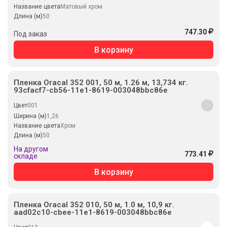
Название цвета
Матовый хром
Длина (м)
50
747.30
Под заказ
В корзину
Пленка Oracal 352 001, 50 м, 1.26 м, 13,734 кг.
93cfacf7-cb56-11e1-8619-003048bbc86e
Цвет
001
Ширина (м)
1,26
Название цвета
Хром
Длина (м)
50
На другом
773.41
складе
В корзину
Пленка Oracal 352 010, 50 м, 1.0 м, 10,9 кг.
aad02c10-cbee-11e1-8619-003048bbc86e