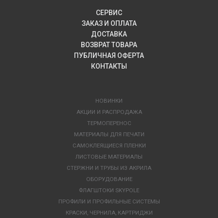
СЕРВИС
ЗАКАЗ И ОПЛАТА
ДОСТАВКА
ВОЗВРАТ ТОВАРА
ПУБЛИЧНАЯ ОФЕРТА
КОНТАКТЫ
НОВИНКИ
АКЦИИ И РАСПРОДАЖА
ТЕРМОПЕРЕНОС
МАТЕРИАЛЫ ДЛЯ ПЕЧАТИ
САМОКЛЕЯЩИЕСЯ ПЛЕНКИ
ЛИСТОВЫЕ МАТЕРИАЛЫ
СТЕРЖНИ И ТРУБЫ ИЗ АКРИЛА
ОБОРУДОВАНИЕ
ФЛАГШТОКИ SKYPOLE
ПРОФИЛИ И ПРОФИЛЬНЫЕ СИСТЕМЫ
КРАСКИ, ЧЕРНИЛА, КАРТРИДЖИ