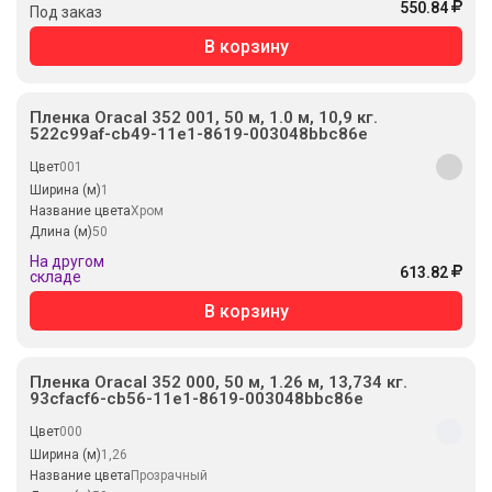
550.84
Под заказ
В корзину
Пленка Oracal 352 001, 50 м, 1.0 м, 10,9 кг.
522c99af-cb49-11e1-8619-003048bbc86e
Цвет
001
Ширина (м)
1
Название цвета
Хром
Длина (м)
50
На другом
613.82
складе
В корзину
Пленка Oracal 352 000, 50 м, 1.26 м, 13,734 кг.
93cfacf6-cb56-11e1-8619-003048bbc86e
Цвет
000
Ширина (м)
1,26
Название цвета
Прозрачный