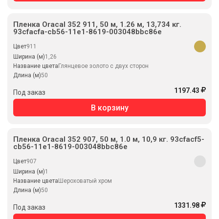
Пленка Oracal 352 911, 50 м, 1.26 м, 13,734 кг.
93cfacfa-cb56-11e1-8619-003048bbc86e
Цвет
911
Ширина (м)
1,26
Название цвета
Глянцевое золото с двух сторон
Длина (м)
50
1197.43
Под заказ
В корзину
Пленка Oracal 352 907, 50 м, 1.0 м, 10,9 кг. 93cfacf5-
cb56-11e1-8619-003048bbc86e
Цвет
907
Ширина (м)
1
Название цвета
Шероховатый хром
Длина (м)
50
1331.98
Под заказ