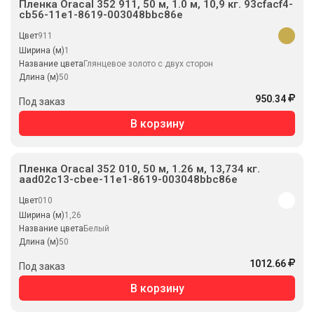
Пленка Oracal 352 911, 50 м, 1.0 м, 10,9 кг. 93cfacf4-
cb56-11e1-8619-003048bbc86e
Цвет
911
Ширина (м)
1
Название цвета
Глянцевое золото с двух сторон
Длина (м)
50
950.34
Под заказ
В корзину
Пленка Oracal 352 010, 50 м, 1.26 м, 13,734 кг.
aad02c13-cbee-11e1-8619-003048bbc86e
Цвет
010
Ширина (м)
1,26
Название цвета
Белый
Длина (м)
50
1012.66
Под заказ
В корзину