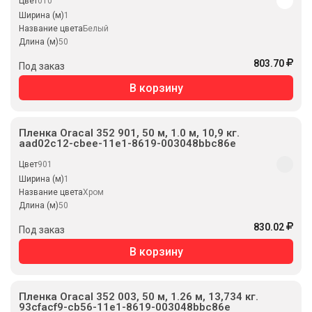
Цвет
010
Ширина (м)
1
Название цвета
Белый
Длина (м)
50
803.70
Под заказ
В корзину
Пленка Oracal 352 901, 50 м, 1.0 м, 10,9 кг.
aad02c12-cbee-11e1-8619-003048bbc86e
Цвет
901
Ширина (м)
1
Название цвета
Хром
Длина (м)
50
830.02
Под заказ
В корзину
Пленка Oracal 352 003, 50 м, 1.26 м, 13,734 кг.
93cfacf9-cb56-11e1-8619-003048bbc86e