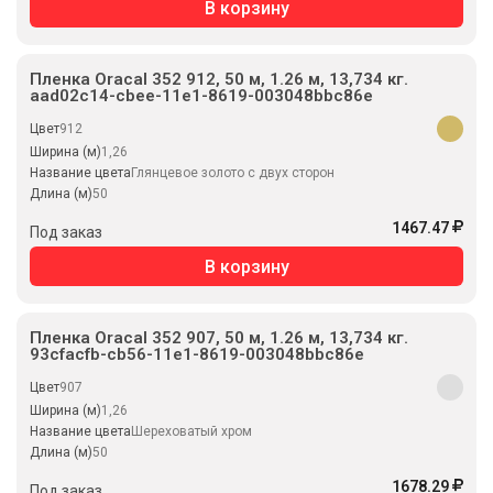
В корзину
Пленка Oracal 352 912, 50 м, 1.26 м, 13,734 кг.
aad02c14-cbee-11e1-8619-003048bbc86e
Цвет
912
Ширина (м)
1,26
Название цвета
Глянцевое золото с двух сторон
Длина (м)
50
1467.47
Под заказ
В корзину
Пленка Oracal 352 907, 50 м, 1.26 м, 13,734 кг.
93cfacfb-cb56-11e1-8619-003048bbc86e
Цвет
907
Ширина (м)
1,26
Название цвета
Шереховатый хром
Длина (м)
50
1678.29
Под заказ