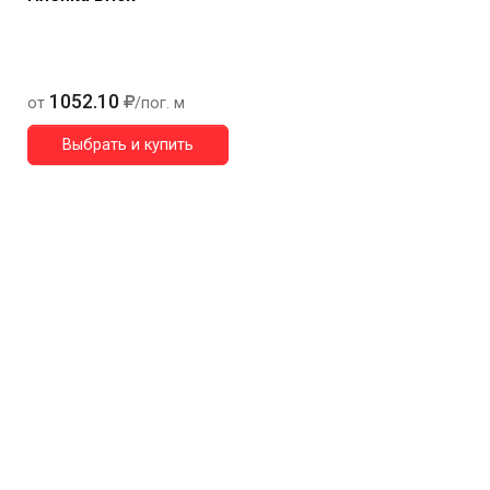
1052.10
от
/пог. м
Выбрать и купить