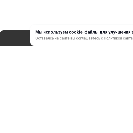
Мы используем cookie-файлы для улучшения 
Оставаясь на сайте вы соглашаетесь с
Политикой сайта
СЕРВИС
ЗАКАЗ И ОПЛАТА
НОВИНКИ
АКЦИИ И РАСПРОДАЖА
ТЕРМОПЕРЕНОС
ПРОФИЛИ И ПРОФИЛЬНЫЕ СИСТЕМЫ
КРАСКИ, ЧЕРНИЛА, КАРТРИДЖИ
МОБИЛЬНЫЕ СТЕНДЫ И POSM