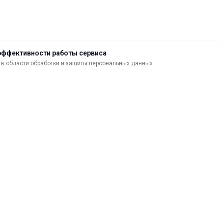
эффективности работы сервиса
в области обработки и защиты персональных данных.
ДОСТАВКА
ВОЗВРАТ ТОВАРА
МАТЕРИАЛЫ ДЛЯ ПЕЧАТИ
С
САМОКЛЕЯЩИЕСЯ ПЛЕНКИ
О
ЛИСТОВЫЕ МАТЕРИАЛЫ
Ф
УСЛУГИ И СЕРВИС
К
ИНСТРУМЕНТ
К
СВЕТОТЕХНИКА
В