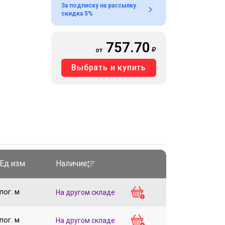
За подписку на рассылку
скидка 5%
757.70
от
Выбрать и купить
Ед.изм
Наличие
пог. м
На другом складе
пог. м
На другом складе