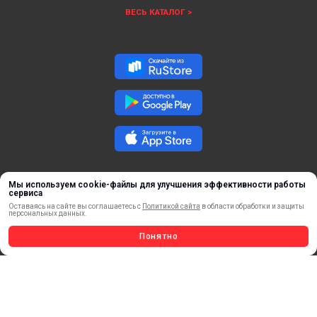
ВЕСЬ КАТАЛОГ >
Мы используем cookie-файлы для улучшения эффективности работы
сервиса
Оставаясь на сайте вы соглашаетесь с
Политикой сайта
в области обработки и защиты
персональных данных.
ОБРАТНАЯ СВЯЗЬ
Понятно
ⓒ 2018 – 2025 ООО «ФорДА»
Политика конфиденциальности.