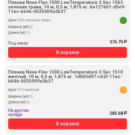
Пленка Nova-Flex 1500 LowTemperature 3 Sec 1563
зеленая трава, 10 м, 0,5 м, 1,875 кг. ba127601-d5e9-
11ec-b646-0025909a3b37
Цвет
1563 зеленая трава
Ширина (м)
0,5
Длина (м)
10
576.70
Под заказ
В корзину
Пленка Nova-Flex 1500 LowTemperature 3 Sec 1510
желтый, 10 м, 0,5 м, 1,875 кг. 1d065d97-c62f-11ec-
b646-0025909a3b37
Цвет
1510 желтый
Ширина (м)
0,5
Длина (м)
10
На другом
585.68
складе
В корзину