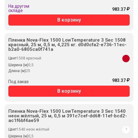
На другом
983.37
складе
В корзину
Пленка Nova-Flex 1500 LowTemperature 3 Sec 1508
красный, 25 м, 0,5 м, 4,225 кг. d0d0cfa2-e736-11ec-
b2a0-6805ca0f741a
Цвет
1508 красный
Ширина (м)
0,5
Длина (м)
25
983.37
Под заказ
В корзину
Пленка Nova-Flex 1500 LowTemperature 3 Sec 1540
неон жёлтый, 25 м, 0,5 м 391c7cef-dd68-11ef-bcd2-
ac1f6bf4ae59
Цвет
1540 неон жёлтый
?
Ширина (м)
0,5