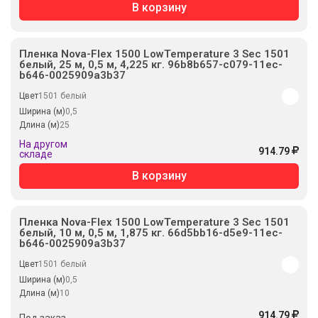
В корзину
Пленка Nova-Flex 1500 LowTemperature 3 Sec 1501
белый, 25 м, 0,5 м, 4,225 кг. 96b8b657-c079-11ec-
b646-0025909a3b37
Цвет
1501 белый
Ширина (м)
0,5
Длина (м)
25
На другом
914.79
складе
В корзину
Пленка Nova-Flex 1500 LowTemperature 3 Sec 1501
белый, 10 м, 0,5 м, 1,875 кг. 66d5bb16-d5e9-11ec-
b646-0025909a3b37
Цвет
1501 белый
Ширина (м)
0,5
Длина (м)
10
914.79
Под заказ