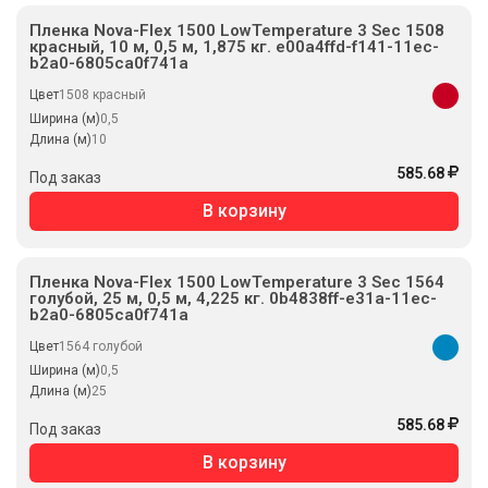
Пленка Nova-Flex 1500 LowTemperature 3 Sec 1508
красный, 10 м, 0,5 м, 1,875 кг. e00a4ffd-f141-11ec-
b2a0-6805ca0f741a
Цвет
1508 красный
Ширина (м)
0,5
Длина (м)
10
585.68
Под заказ
В корзину
Пленка Nova-Flex 1500 LowTemperature 3 Sec 1564
голубой, 25 м, 0,5 м, 4,225 кг. 0b4838ff-e31a-11ec-
b2a0-6805ca0f741a
Цвет
1564 голубой
Ширина (м)
0,5
Длина (м)
25
585.68
Под заказ
В корзину