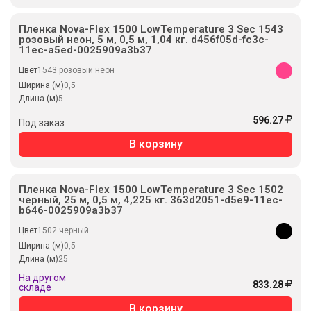
Пленка Nova-Flex 1500 LowTemperature 3 Sec 1543
розовый неон, 5 м, 0,5 м, 1,04 кг. d456f05d-fc3c-
11ec-a5ed-0025909a3b37
Цвет
1543 розовый неон
Ширина (м)
0,5
Длина (м)
5
596.27
Под заказ
В корзину
Пленка Nova-Flex 1500 LowTemperature 3 Sec 1502
черный, 25 м, 0,5 м, 4,225 кг. 363d2051-d5e9-11ec-
b646-0025909a3b37
Цвет
1502 черный
Ширина (м)
0,5
Длина (м)
25
На другом
833.28
складе
В корзину