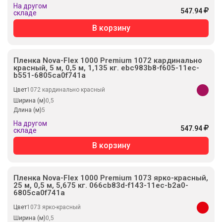
На другом
547.94
складе
В корзину
Пленка Nova-Flex 1000 Premium 1072 кардинально
красный, 5 м, 0,5 м, 1,135 кг. ebc983b8-f605-11ec-
b551-6805ca0f741a
Цвет
1072 кардинально красный
Ширина (м)
0,5
Длина (м)
5
На другом
547.94
складе
В корзину
Пленка Nova-Flex 1000 Premium 1073 ярко-красный,
25 м, 0,5 м, 5,675 кг. 066cb83d-f143-11ec-b2a0-
6805ca0f741a
Цвет
1073 ярко-красный
Ширина (м)
0,5