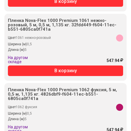
В корзину
Пленка Nova-Flex 1000 Premium 1061 нежно-
розовый, 5 м, 0,5 м, 1,135 кг. 32fdd449-f604-11ec-
b551-6805ca0f741a
Цвет
1061 нежно-розовый
Ширина (м)
0,5
Длина (м)
5
На другом
547.94
складе
В корзину
Пленка Nova-Flex 1000 Premium 1062 фуксия, 5 м,
0,5 м, 1,135 кг. 4826dbf9-f604-11ec-b551-
6805ca0f741a
Цвет
1062 фуксия
Ширина (м)
0,5
Длина (м)
5
На другом
547.94
складе