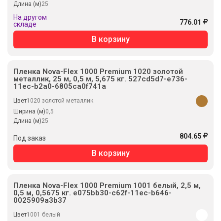
Длина (м)
25
На другом
776.01
складе
В корзину
Пленка Nova-Flex 1000 Premium 1020 золотой
металлик, 25 м, 0,5 м, 5,675 кг. 527cd5d7-e736-
11ec-b2a0-6805ca0f741a
Цвет
1020 золотой металлик
Ширина (м)
0,5
Длина (м)
25
804.65
Под заказ
В корзину
Пленка Nova-Flex 1000 Premium 1001 белый, 2,5 м,
0,5 м, 0,5675 кг. e075bb30-c62f-11ec-b646-
0025909a3b37
Цвет
1001 белый