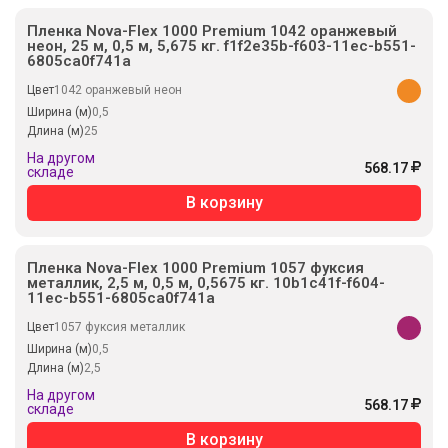
Пленка Nova-Flex 1000 Premium 1042 оранжевый
неон, 25 м, 0,5 м, 5,675 кг. f1f2e35b-f603-11ec-b551-
6805ca0f741a
Цвет
1042 оранжевый неон
Ширина (м)
0,5
Длина (м)
25
На другом
568.17
складе
В корзину
Пленка Nova-Flex 1000 Premium 1057 фуксия
металлик, 2,5 м, 0,5 м, 0,5675 кг. 10b1c41f-f604-
11ec-b551-6805ca0f741a
Цвет
1057 фуксия металлик
Ширина (м)
0,5
Длина (м)
2,5
На другом
568.17
складе
В корзину