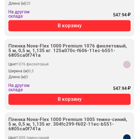
Длина (м)
25
На другом
547.94
складе
В корзину
Пленка Nova-Flex 1000 Premium 1076 фиолетовый,
5 м, 0,5 м, 1,135 кг. 125a070c-f606-11ec-b551-
6805ca0f741a
Цвет
1076 фиолетовый
Ширина (м)
0,5
Длина (м)
5
На другом
547.94
складе
В корзину
Пленка Nova-Flex 1000 Premium 1005 темно-синий,
5 м, 0,5 м, 1,135 кг. 304fc299-f602-11ec-b551-
6805ca0f741a
Цвет
1005 темно-синий