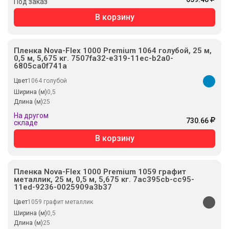
Под заказ
В корзину
Пленка Nova-Flex 1000 Premium 1064 голубой, 25 м,
0,5 м, 5,675 кг. 7507fa32-e319-11ec-b2a0-
6805ca0f741a
Цвет
1064 голубой
Ширина (м)
0,5
Длина (м)
25
На другом
730.66
складе
В корзину
Пленка Nova-Flex 1000 Premium 1059 графит
металлик, 25 м, 0,5 м, 5,675 кг. 7ac395cb-cc95-
11ed-9236-0025909a3b37
Цвет
1059 графит металлик
Ширина (м)
0,5
Длина (м)
25