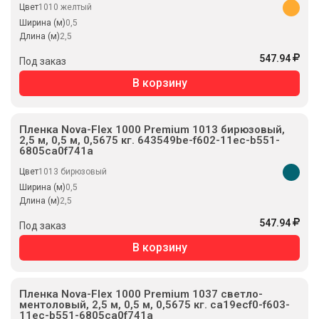
Цвет
1010 желтый
Ширина (м)
0,5
Длина (м)
2,5
547.94
Под заказ
В корзину
Пленка Nova-Flex 1000 Premium 1013 бирюзовый,
2,5 м, 0,5 м, 0,5675 кг. 643549be-f602-11ec-b551-
6805ca0f741a
Цвет
1013 бирюзовый
Ширина (м)
0,5
Длина (м)
2,5
547.94
Под заказ
В корзину
Пленка Nova-Flex 1000 Premium 1037 светло-
ментоловый, 2,5 м, 0,5 м, 0,5675 кг. ca19ecf0-f603-
11ec-b551-6805ca0f741a