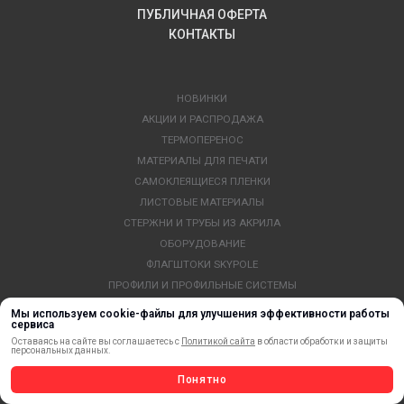
ПУБЛИЧНАЯ ОФЕРТА
КОНТАКТЫ
НОВИНКИ
АКЦИИ И РАСПРОДАЖА
ТЕРМОПЕРЕНОС
МАТЕРИАЛЫ ДЛЯ ПЕЧАТИ
САМОКЛЕЯЩИЕСЯ ПЛЕНКИ
ЛИСТОВЫЕ МАТЕРИАЛЫ
СТЕРЖНИ И ТРУБЫ ИЗ АКРИЛА
ОБОРУДОВАНИЕ
ФЛАГШТОКИ SKYPOLE
ПРОФИЛИ И ПРОФИЛЬНЫЕ СИСТЕМЫ
КРАСКИ, ЧЕРНИЛА, КАРТРИДЖИ
Мы используем cookie-файлы для улучшения эффективности работы
сервиса
МОБИЛЬНЫЕ СТЕНДЫ И POSM
Оставаясь на сайте вы соглашаетесь с
Политикой сайта
в области обработки и защиты
УСЛУГИ И СЕРВИС
персональных данных.
ИНСТРУМЕНТ
Понятно
СВЕТОТЕХНИКА