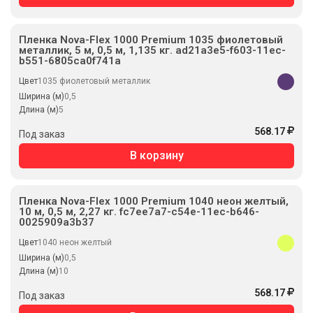
Пленка Nova-Flex 1000 Premium 1035 фиолетовый
металлик, 5 м, 0,5 м, 1,135 кг. ad21a3e5-f603-11ec-
b551-6805ca0f741a
Цвет
1035 фиолетовый металлик
Ширина (м)
0,5
Длина (м)
5
568.17
Под заказ
В корзину
Пленка Nova-Flex 1000 Premium 1040 неон желтый,
10 м, 0,5 м, 2,27 кг. fc7ee7a7-c54e-11ec-b646-
0025909a3b37
Цвет
1040 неон желтый
Ширина (м)
0,5
Длина (м)
10
568.17
Под заказ