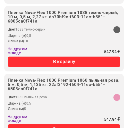
Пленка Nova-Flex 1000 Premium 1038 темно-серый,
10 м, 0,5 м, 2,27 кг. db70bf9c-f603-11ec-b551-
6805ca0f741a
Цвет
1038 темно-серый
Ширина (м)
0,5
Длина (м)
10
На другом
547.94
складе
В корзину
Пленка Nova-Flex 1000 Premium 1060 пыльная роза,
5 м, 0,5 м, 1,135 кг. 22af3192-f604-11ec-b551-
6805ca0f741a
Цвет
1060 пыльная роза
Ширина (м)
0,5
Длина (м)
5
На другом
547.94
складе