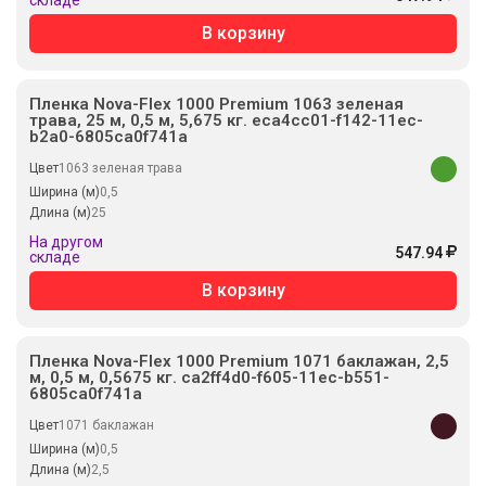
В корзину
Пленка Nova-Flex 1000 Premium 1063 зеленая
трава, 25 м, 0,5 м, 5,675 кг. eca4cc01-f142-11ec-
b2a0-6805ca0f741a
Цвет
1063 зеленая трава
Ширина (м)
0,5
Длина (м)
25
На другом
547.94
складе
В корзину
Пленка Nova-Flex 1000 Premium 1071 баклажан, 2,5
м, 0,5 м, 0,5675 кг. ca2ff4d0-f605-11ec-b551-
6805ca0f741a
Цвет
1071 баклажан
Ширина (м)
0,5
Длина (м)
2,5