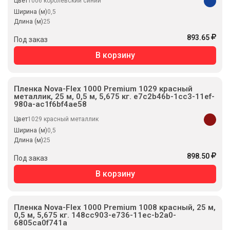
Цвет
1006 королевский синий
Ширина (м)
0,5
Длина (м)
25
893.65
Под заказ
В корзину
Пленка Nova-Flex 1000 Premium 1029 красный
металлик, 25 м, 0,5 м, 5,675 кг. e7c2b46b-1cc3-11ef-
980a-ac1f6bf4ae58
Цвет
1029 красный металлик
Ширина (м)
0,5
Длина (м)
25
898.50
Под заказ
В корзину
Пленка Nova-Flex 1000 Premium 1008 красный, 25 м,
0,5 м, 5,675 кг. 148cc903-e736-11ec-b2a0-
6805ca0f741a