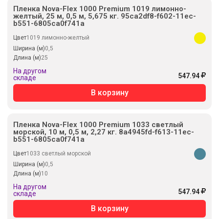
Пленка Nova-Flex 1000 Premium 1019 лимонно-
желтый, 25 м, 0,5 м, 5,675 кг. 95ca2df8-f602-11ec-
b551-6805ca0f741a
Цвет
1019 лимонно-желтый
Ширина (м)
0,5
Длина (м)
25
На другом
547.94
складе
В корзину
Пленка Nova-Flex 1000 Premium 1033 светлый
морской, 10 м, 0,5 м, 2,27 кг. 8a4945fd-f613-11ec-
b551-6805ca0f741a
Цвет
1033 светлый морской
Ширина (м)
0,5
Длина (м)
10
На другом
547.94
складе
В корзину