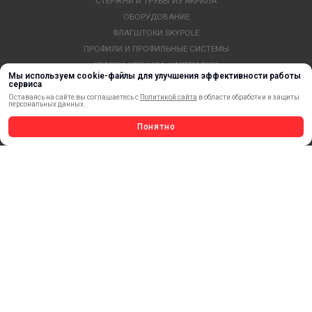
СТЕРЖНИ И ТРУБЫ ИЗ АКРИЛА
ОБОРУДОВАНИЕ
ФЛАГШТОКИ SKYPOLE
ПРОФИЛИ И ПРОФИЛЬНЫЕ СИСТЕМЫ
КРАСКИ, ЧЕРНИЛА, КАРТРИДЖИ
Мы используем cookie-файлы для улучшения эффективности работы
МОБИЛЬНЫЕ СТЕНДЫ И POSM
сервиса
УСЛУГИ И СЕРВИС
Оставаясь на сайте вы соглашаетесь с
Политикой сайта
в области обработки и защиты
персональных данных.
ИНСТРУМЕНТ
Понятно
СВЕТОТЕХНИКА
КЛЕЕВЫЕ ТЕХНОЛОГИИ
КРЕПЕЖ И ФУРНИТУРА
ВЕСЬ КАТАЛОГ >