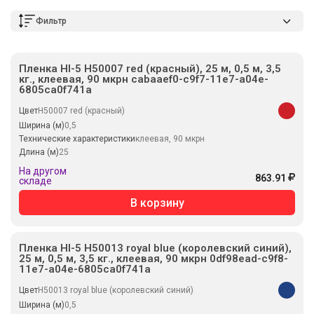
Фильтр
Пленка HI-5 H50007 red (красный), 25 м, 0,5 м, 3,5
кг., клеевая, 90 мкрн cabaaef0-c9f7-11e7-a04e-
6805ca0f741a
Цвет
H50007 red (красный)
Ширина (м)
0,5
Технические характеристики
клеевая, 90 мкрн
Длина (м)
25
На другом
863.91
складе
В корзину
Пленка HI-5 H50013 royal blue (королевский синий),
25 м, 0,5 м, 3,5 кг., клеевая, 90 мкрн 0df98ead-c9f8-
11e7-a04e-6805ca0f741a
Цвет
H50013 royal blue (королевский синий)
Ширина (м)
0,5