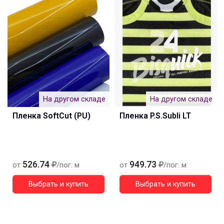
На другом складе
На другом складе
Пленка SoftCut (PU)
Пленка P.S.Subli LT
526.74
949.73
от
/пог. м
от
/пог. м
Выбрать и купить
Выбрать и купить