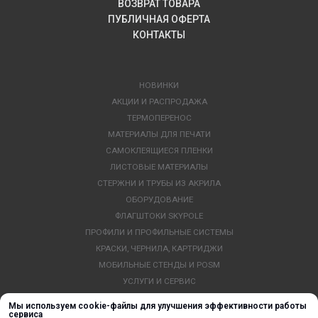
ВОЗВРАТ ТОВАРА
ПУБЛИЧНАЯ ОФЕРТА
КОНТАКТЫ
НОВИНКИ
АКЦИИ И РАСПРОДАЖА
ТЕРМОПЕРЕНОС
МАТЕРИАЛЫ ДЛЯ ПЕЧАТИ
САМОКЛЕЯЩИЕСЯ ПЛЕНКИ
ЛИСТОВЫЕ МАТЕРИАЛЫ
СТЕРЖНИ И ТРУБЫ ИЗ АКРИЛА
ОБОРУДОВАНИЕ
ФЛАГШТОКИ SKYPOLE
ПРОФИЛИ И ПРОФИЛЬНЫЕ СИСТЕМЫ
КРАСКИ, ЧЕРНИЛА, КАРТРИДЖИ
МОБИЛЬНЫЕ СТЕНДЫ И POSM
УСЛУГИ И СЕРВИС
ИНСТРУМЕНТ
Мы используем cookie-файлы для улучшения эффективности работы
СВЕТОТЕХНИКА
сервиса