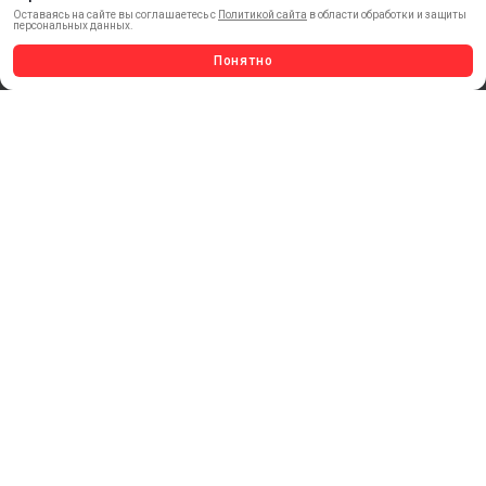
Оставаясь на сайте вы соглашаетесь с
Политикой сайта
в области обработки и защиты
КЛЕЕВЫЕ ТЕХНОЛОГИИ
персональных данных.
КРЕПЕЖ И ФУРНИТУРА
Понятно
ВЕСЬ КАТАЛОГ >
ОБРАТНАЯ СВЯЗЬ