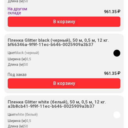
Длина (м)
50
На другом
961.35
складе
В корзину
Пленка Glitter black (черный), 50 м, 0,5 м, 12 кг.
bf66346a-9f9f-11ec-b646-0025909a3b37
Цвет
black (черный)
Ширина (м)
0,5
Длина (м)
50
961.35
Под заказ
В корзину
Пленка Glitter white (белый), 50 м, 0,5 м, 12 кг.
a3b8cb41-9f9f-11ec-b646-0025909a3b37
Цвет
white (белый)
Ширина (м)
0,5
Длина (м)
50