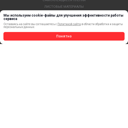
САМОКЛЕЯЩИЕСЯ ПЛЕНКИ
ЛИСТОВЫЕ МАТЕРИАЛЫ
СТЕРЖНИ И ТРУБЫ ИЗ АКРИЛА
Мы используем cookie-файлы для улучшения эффективности работы
сервиса
ОБОРУДОВАНИЕ
Оставаясь на сайте вы соглашаетесь с
Политикой сайта
в области обработки и защиты
ФЛАГШТОКИ SKYPOLE
персональных данных.
ПРОФИЛИ И ПРОФИЛЬНЫЕ СИСТЕМЫ
Понятно
КРАСКИ, ЧЕРНИЛА, КАРТРИДЖИ
МОБИЛЬНЫЕ СТЕНДЫ И POSM
УСЛУГИ И СЕРВИС
ИНСТРУМЕНТ
СВЕТОТЕХНИКА
КЛЕЕВЫЕ ТЕХНОЛОГИИ
КРЕПЕЖ И ФУРНИТУРА
ВЕСЬ КАТАЛОГ >