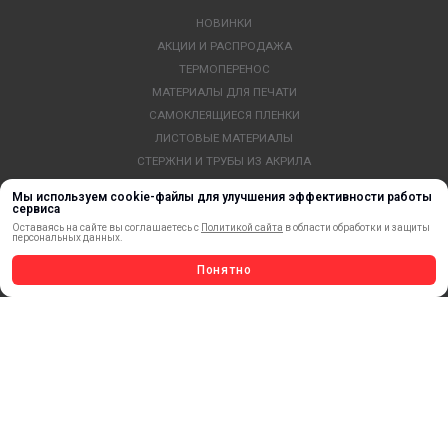
НОВИНКИ
АКЦИИ И РАСПРОДАЖА
ТЕРМОПЕРЕНОС
МАТЕРИАЛЫ ДЛЯ ПЕЧАТИ
САМОКЛЕЯЩИЕСЯ ПЛЕНКИ
ЛИСТОВЫЕ МАТЕРИАЛЫ
СТЕРЖНИ И ТРУБЫ ИЗ АКРИЛА
ОБОРУДОВАНИЕ
Мы используем cookie-файлы для улучшения эффективности работы
ФЛАГШТОКИ SKYPOLE
сервиса
Оставаясь на сайте вы соглашаетесь с
Политикой сайта
в области обработки и защиты
ПРОФИЛИ И ПРОФИЛЬНЫЕ СИСТЕМЫ
персональных данных.
КРАСКИ, ЧЕРНИЛА, КАРТРИДЖИ
Понятно
МОБИЛЬНЫЕ СТЕНДЫ И POSM
УСЛУГИ И СЕРВИС
ИНСТРУМЕНТ
СВЕТОТЕХНИКА
КЛЕЕВЫЕ ТЕХНОЛОГИИ
КРЕПЕЖ И ФУРНИТУРА
ВЕСЬ КАТАЛОГ >