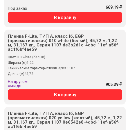
669.19
Под заказ
В корзину
Пленка F-Lite, ТИП А, класс Iб, EGP
(призматическая) 010 white (белый), 45,72 м, 1,22
м, 31,167 кг., Серия 1107 de3b2d1c-4dbc-11ef-a56f-
ac1f6bf4ae59
Цвет
010 white (белый)
Ширина (м)
1,22
Технические характеристики
Серия 1107
Длина (м)
45,72
На другом
905.39
складе
В корзину
Пленка F-Lite, ТИП А, класс Iб, EGP
(призматическая) 020 yellow (желтый), 45,72 м, 1,22
м, 31,167 кг., Серия 1107 0e6542e8-4dbd-11ef-a56f-
ac1f6bf4ae59