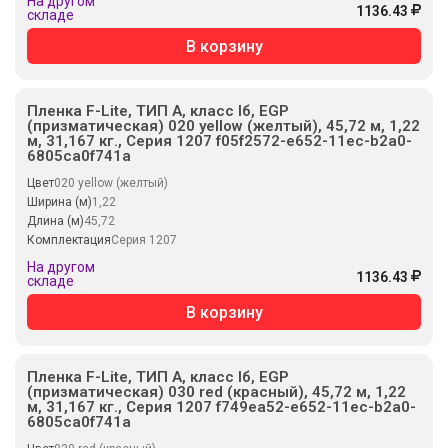
На другом
1136.43
складе
В корзину
Пленка F-Lite, ТИП А, класс Iб, EGP
(призматическая) 020 yellow (желтый), 45,72 м, 1,22
м, 31,167 кг., Серия 1207 f05f2572-e652-11ec-b2a0-
6805ca0f741a
Цвет
020 yellow (желтый)
Ширина (м)
1,22
Длина (м)
45,72
Комплектация
Серия 1207
На другом
1136.43
складе
В корзину
Пленка F-Lite, ТИП А, класс Iб, EGP
(призматическая) 030 red (красный), 45,72 м, 1,22
м, 31,167 кг., Серия 1207 f749ea52-e652-11ec-b2a0-
6805ca0f741a