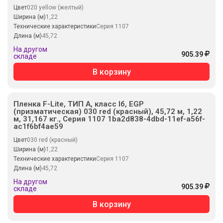
Цвет
020 yellow (желтый)
Ширина (м)
1,22
Технические характеристики
Серия 1107
Длина (м)
45,72
На другом
905.39
складе
В корзину
Пленка F-Lite, ТИП А, класс Iб, EGP
(призматическая) 030 red (красный), 45,72 м, 1,22
м, 31,167 кг., Серия 1107 1ba2d838-4dbd-11ef-a56f-
ac1f6bf4ae59
Цвет
030 red (красный)
Ширина (м)
1,22
Технические характеристики
Серия 1107
Длина (м)
45,72
На другом
905.39
складе
В корзину