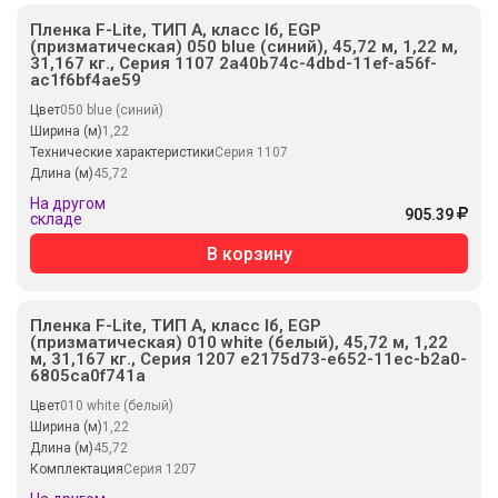
Пленка F-Lite, ТИП А, класс Iб, EGP
(призматическая) 050 blue (синий), 45,72 м, 1,22 м,
31,167 кг., Серия 1107 2a40b74c-4dbd-11ef-a56f-
ac1f6bf4ae59
Цвет
050 blue (синий)
Ширина (м)
1,22
Технические характеристики
Серия 1107
Длина (м)
45,72
На другом
905.39
складе
В корзину
Пленка F-Lite, ТИП А, класс Iб, EGP
(призматическая) 010 white (белый), 45,72 м, 1,22
м, 31,167 кг., Серия 1207 e2175d73-e652-11ec-b2a0-
6805ca0f741a
Цвет
010 white (белый)
Ширина (м)
1,22
Длина (м)
45,72
Комплектация
Серия 1207