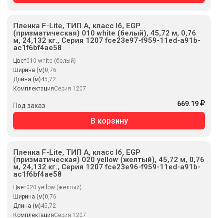
Пленка F-Lite, ТИП А, класс Iб, EGP
(призматическая) 010 white (белый), 45,72 м, 0,76
м, 24,132 кг., Серия 1207 fce23e97-f959-11ed-a91b-
ac1f6bf4ae58
Цвет
010 white (белый)
Ширина (м)
0,76
Длина (м)
45,72
Комплектация
Серия 1207
669.19
Под заказ
В корзину
Пленка F-Lite, ТИП А, класс Iб, EGP
(призматическая) 020 yellow (желтый), 45,72 м, 0,76
м, 24,132 кг., Серия 1207 fce23e96-f959-11ed-a91b-
ac1f6bf4ae58
Цвет
020 yellow (желтый)
Ширина (м)
0,76
Длина (м)
45,72
Комплектация
Серия 1207