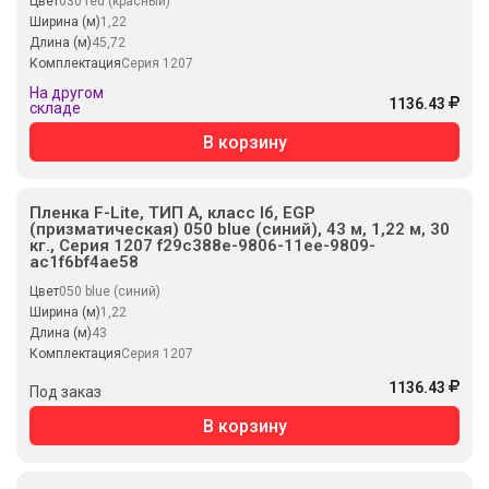
Цвет
030 red (красный)
Ширина (м)
1,22
Длина (м)
45,72
Комплектация
Серия 1207
На другом
1136.43
складе
В корзину
Пленка F-Lite, ТИП А, класс Iб, EGP
(призматическая) 050 blue (синий), 43 м, 1,22 м, 30
кг., Серия 1207 f29c388e-9806-11ee-9809-
ac1f6bf4ae58
Цвет
050 blue (синий)
Ширина (м)
1,22
Длина (м)
43
Комплектация
Серия 1207
1136.43
Под заказ
В корзину