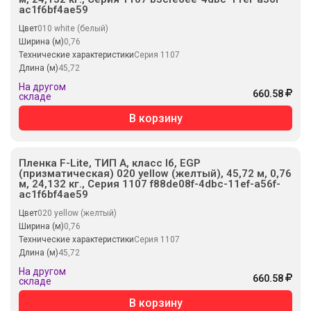
ac1f6bf4ae59
Цвет
010 white (белый)
Ширина (м)
0,76
Технические характеристики
Серия 1107
Длина (м)
45,72
На другом
660.58
складе
В корзину
Пленка F-Lite, ТИП А, класс Iб, EGP
(призматическая) 020 yellow (желтый), 45,72 м, 0,76
м, 24,132 кг., Серия 1107 f88de08f-4dbc-11ef-a56f-
ac1f6bf4ae59
Цвет
020 yellow (желтый)
Ширина (м)
0,76
Технические характеристики
Серия 1107
Длина (м)
45,72
На другом
660.58
складе
В корзину