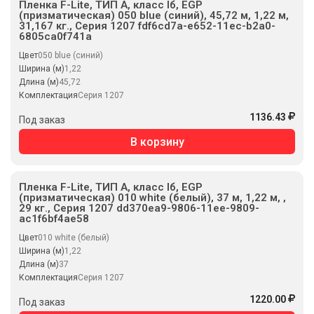
Пленка F-Lite, ТИП А, класс Iб, EGP
(призматическая) 050 blue (синий), 45,72 м, 1,22 м,
31,167 кг., Серия 1207 fdf6cd7a-e652-11ec-b2a0-
6805ca0f741a
Цвет
050 blue (синий)
Ширина (м)
1,22
Длина (м)
45,72
Комплектация
Серия 1207
1136.43
Под заказ
В корзину
Пленка F-Lite, ТИП А, класс Iб, EGP
(призматическая) 010 white (белый), 37 м, 1,22 м, ,
29 кг., Серия 1207 dd370ea9-9806-11ee-9809-
ac1f6bf4ae58
Цвет
010 white (белый)
Ширина (м)
1,22
Длина (м)
37
Комплектация
Серия 1207
1220.00
Под заказ