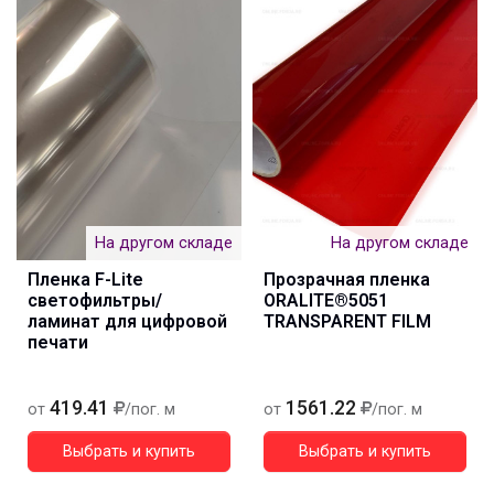
На другом складе
На другом складе
Пленка F-Lite
Прозрачная пленка
светофильтры/
ORALITE®5051
ламинат для цифровой
TRANSPARENT FILM
печати
419.41
1561.22
от
/пог. м
от
/пог. м
Выбрать и купить
Выбрать и купить