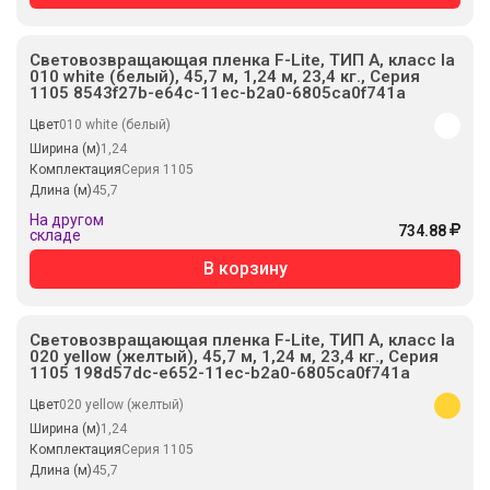
Световозвращающая пленка F-Lite, ТИП А, класс Ia
010 white (белый), 45,7 м, 1,24 м, 23,4 кг., Серия
1105 8543f27b-e64c-11ec-b2a0-6805ca0f741a
Цвет
010 white (белый)
Ширина (м)
1,24
Комплектация
Серия 1105
Длина (м)
45,7
На другом
734.88
складе
В корзину
Световозвращающая пленка F-Lite, ТИП А, класс Ia
020 yellow (желтый), 45,7 м, 1,24 м, 23,4 кг., Серия
1105 198d57dc-e652-11ec-b2a0-6805ca0f741a
Цвет
020 yellow (желтый)
Ширина (м)
1,24
Комплектация
Серия 1105
Длина (м)
45,7