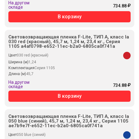
На другом
734.88
складе
В корзину
Световозвращающая пленка F-Lite, ТИП А, класс Ia
030 red (красный), 45,7 м, 1,24 м, 23,4 кг., Серия
1105 a4af0798-e652-11ec-b2a0-6805ca0f741a
Цвет
030 red (красный)
Ширина (м)
1,24
Комплектация
Серия 1105
Длина (м)
45,7
На другом
734.88
складе
В корзину
Световозвращающая пленка F-Lite, ТИП А, класс Ia
050 blue (синий), 45,7 м, 1,24 м, 23,4 кг., Серия 1105
ae7b9e7f-e652-11ec-b2a0-6805ca0f741a
Цвет
050 blue (синий)