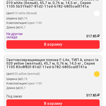
010 white (белый), 45,7 м, 0,76 м, 14,5 кг., Серия
1105 5b319a07-81d2-11ed-b782-6805ca0f741a
Цвет
010 white (белый)
Ширина (м)
0,76
Комплектация
Серия 1105
Длина (м)
45,7
На другом
517.85
складе
В корзину
Световозвращающая пленка F-Lite, ТИП А, класс Ia
020 yellow (желтый), 45,7 м, 0,76 м, 14,5 кг., Серия
1105 83c8f82f-81d2-11ed-b782-6805ca0f741a
Цвет
020 yellow (желтый)
Ширина (м)
0,76
Комплектация
Серия 1105
Длина (м)
45,7
517.85
Под заказ
В корзину