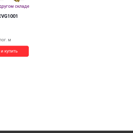
другом складе
CVG1001
пог. м
и купить