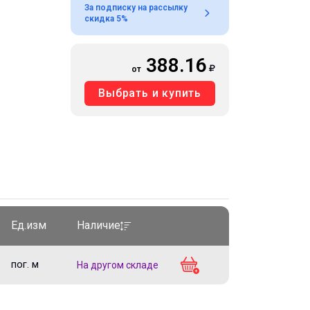
За подписку на рассылку
скидка 5%
388.16
от
Выбрать и купить
Ед.изм
Наличие
пог. м
На другом складе