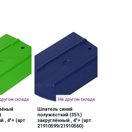
другом складе
На другом складе
лёный
Шпатель синий
)
полужёсткий (35%)
 , 4"+ (арт.
закруглённый , 4"+ (арт.
21910599/21910560)