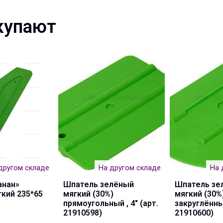
купают
другом складе
На другом складе
На 
анан»
Шпатель зелёный
Шпатель зе
кий 235*65
мягкий (30%)
мягкий (30%
прямоугольный , 4" (арт.
закруглённый
21910598)
21910600)