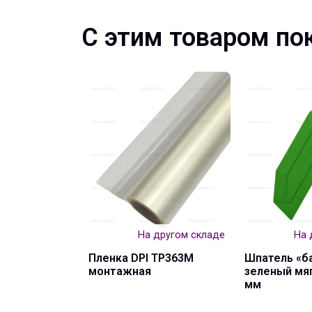
С этим товаром по
На другом складе
На 
Пленка DPI TP363M
Шпатель «б
монтажная
зеленый мяг
мм