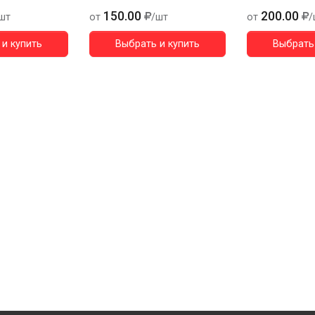
150.00
200.00
шт
от
/шт
от
/
и купить
Выбрать и купить
Выбрать 