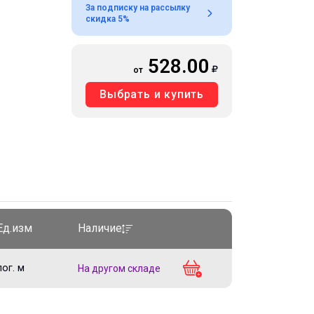
За подписку на рассылку
скидка 5%
528.00
от
Выбрать и купить
Ед.изм
Наличие
пог. м
На другом складе