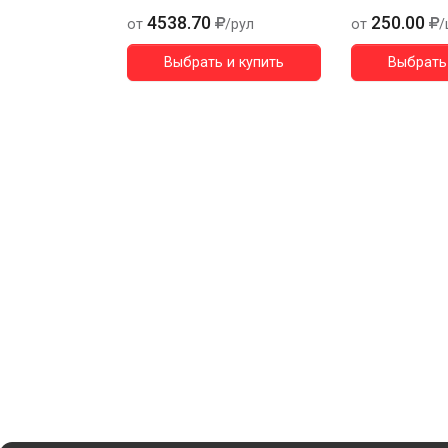
4538.70
250.00
от
/рул
от
/
Выбрать и купить
Выбрать 