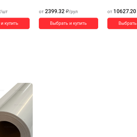
2399.32
10627.20
/шт
от
/рул
от
и купить
Выбрать и купить
Выбрать 