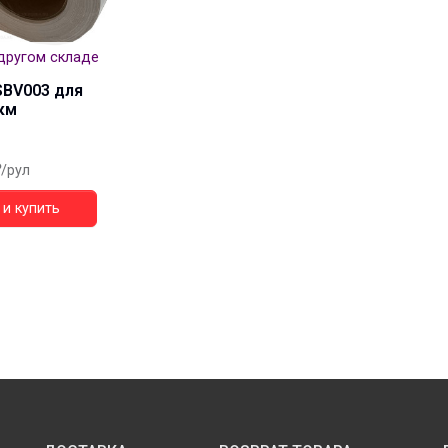
другом складе
SBV003 для
км
/рул
и купить