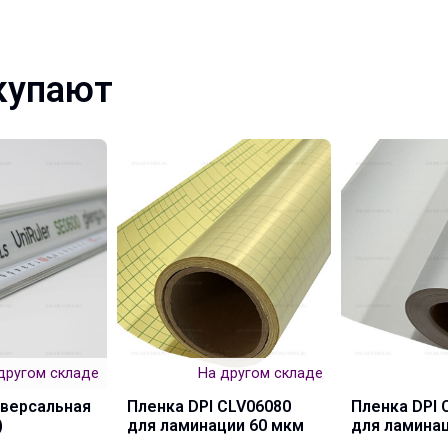
купают
другом складе
На другом складе
иверсальная
Пленка DPI CLV06080
Пленка DPI 
)
для ламинации 60 мкм
для ламина