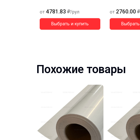
4781.83
2760.00
от
/рул
от
Выбрать и купить
Выбрать 
Похожие товары