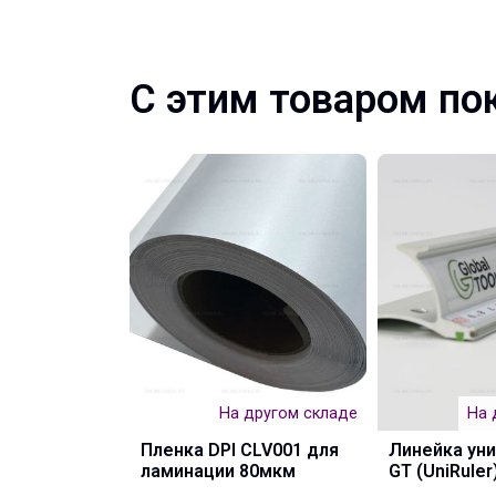
С этим товаром по
На другом складе
На 
Пленка DPI CLV001 для
Линейка ун
ламинации 80мкм
GT (UniRuler