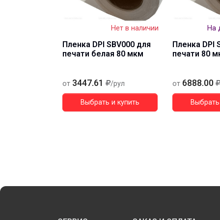
Нет в наличии
На 
Пленка DPI SBV000 для
Пленка DPI 
печати белая 80 мкм
печати 80 м
3447.61
6888.00
от
/рул
от
Выбрать и купить
Выбрать 