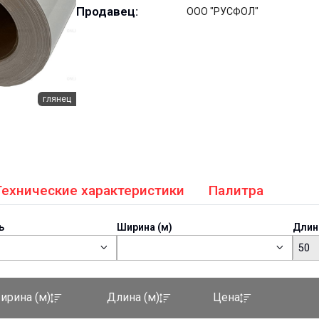
Продавец:
ООО "РУСФОЛ"
глянец
Технические характеристики
Палитра
ь
Ширина (м)
Длин
50
ирина (м)
Длина (м)
Цена