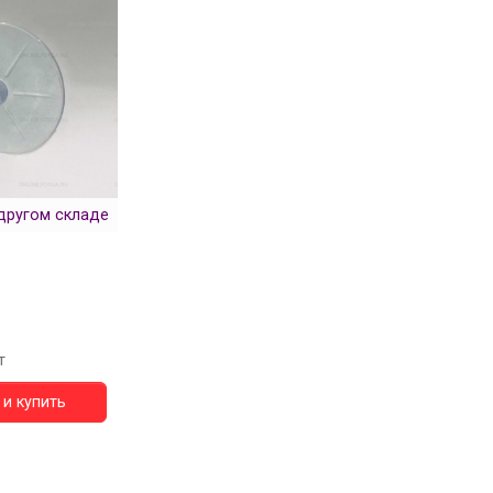
другом складе
т
и купить