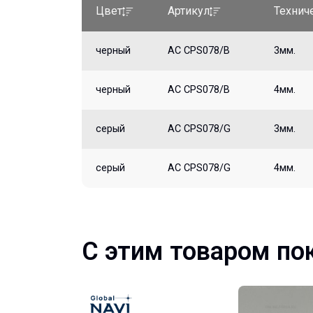
Цвет
Артикул
Технич
черный
AC CPS078/B
3мм.
черный
AC CPS078/B
4мм.
серый
AC CPS078/G
3мм.
серый
AC CPS078/G
4мм.
С этим товаром по