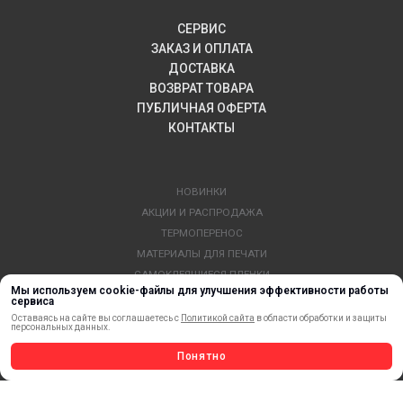
СЕРВИС
ЗАКАЗ И ОПЛАТА
ДОСТАВКА
ВОЗВРАТ ТОВАРА
ПУБЛИЧНАЯ ОФЕРТА
КОНТАКТЫ
НОВИНКИ
АКЦИИ И РАСПРОДАЖА
ТЕРМОПЕРЕНОС
МАТЕРИАЛЫ ДЛЯ ПЕЧАТИ
САМОКЛЕЯЩИЕСЯ ПЛЕНКИ
Мы используем cookie-файлы для улучшения эффективности работы
ЛИСТОВЫЕ МАТЕРИАЛЫ
сервиса
СТЕРЖНИ И ТРУБЫ ИЗ АКРИЛА
Оставаясь на сайте вы соглашаетесь с
Политикой сайта
в области обработки и защиты
персональных данных.
ОБОРУДОВАНИЕ
Понятно
ФЛАГШТОКИ SKYPOLE
ПРОФИЛИ И ПРОФИЛЬНЫЕ СИСТЕМЫ
КРАСКИ, ЧЕРНИЛА, КАРТРИДЖИ