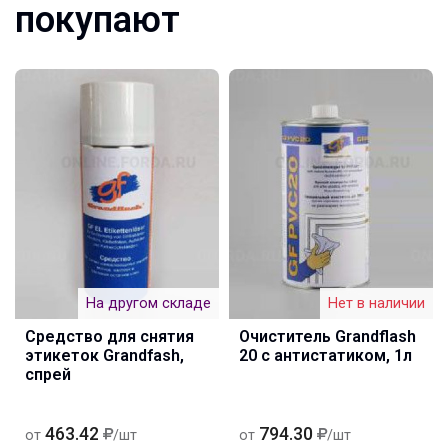
покупают
На другом складе
Нет в наличии
Средство для снятия
Очиститель Grandflash
этикеток Grandfash,
20 с антистатиком, 1л
спрей
463.42
794.30
от
/шт
от
/шт