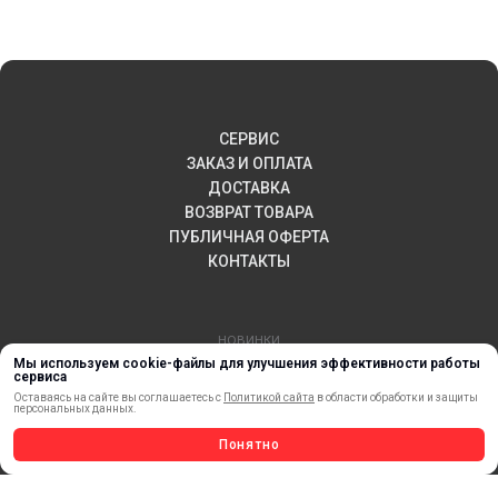
СЕРВИС
ЗАКАЗ И ОПЛАТА
ДОСТАВКА
ВОЗВРАТ ТОВАРА
ПУБЛИЧНАЯ ОФЕРТА
КОНТАКТЫ
НОВИНКИ
Мы используем cookie-файлы для улучшения эффективности работы
АКЦИИ И РАСПРОДАЖА
сервиса
ТЕРМОПЕРЕНОС
Оставаясь на сайте вы соглашаетесь с
Политикой сайта
в области обработки и защиты
персональных данных.
МАТЕРИАЛЫ ДЛЯ ПЕЧАТИ
САМОКЛЕЯЩИЕСЯ ПЛЕНКИ
Понятно
ЛИСТОВЫЕ МАТЕРИАЛЫ
СТЕРЖНИ И ТРУБЫ ИЗ АКРИЛА